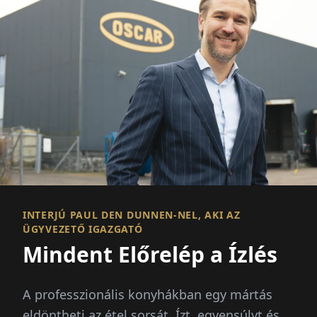
INTERJÚ PAUL DEN DUNNEN-NEL, AKI AZ
ÜGYVEZETŐ IGAZGATÓ
Mindent Előrelép a Ízlés
A professzionális konyhákban egy mártás
eldöntheti az étel sorsát. Ízt, egyensúlyt és