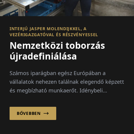
INTERJÚ JASPER MOLENDIJKKEL, A
VEZÉRIGAZGATÓVAL ÉS RÉSZVÉNYESSEL
Nemzetközi toborzás
újradefiniálása
Számos iparágban egész Európában a
vállalatok nehezen találnak elegendő képzett
és megbízható munkaerőt. Idénybeli
csúcsok, demográfiai változás és...
BŐVEBBEN