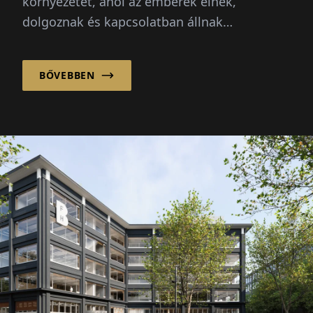
környezetet, ahol az emberek élnek,
dolgoznak és kapcsolatban állnak
egymással. Ezért a sikeres tervezés és
építkezés többről szól, mint...
BŐVEBBEN