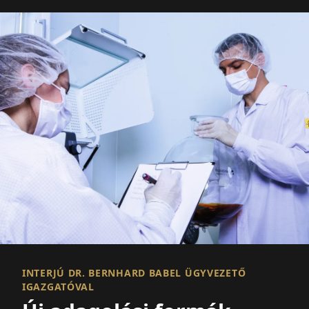
INTERJÚ DR. BERNHARD BABEL ÜGYVEZETŐ
IGAZGATÓVAL