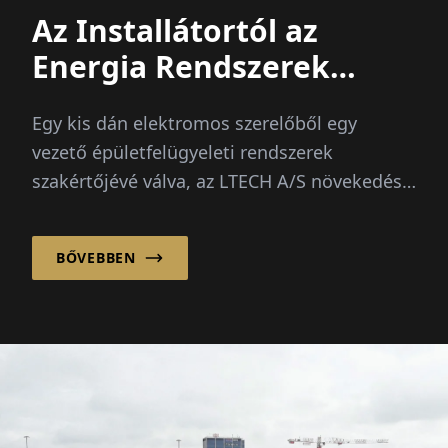
Az Installátortól az
Energia Rendszerek
Vezetőjéig
Egy kis dán elektromos szerelőből egy
vezető épületfelügyeleti rendszerek
szakértőjévé válva, az LTECH A/S növekedése
a folyamatosan növekvő...
BŐVEBBEN