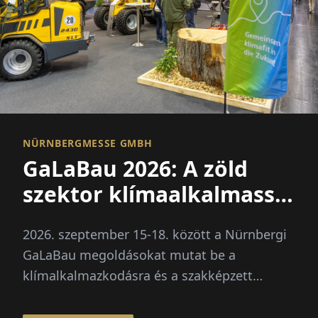
HÍREK
RÓLUNK
EN
DE
FR
ES
IT
NL
PL
HU
NÜRNBERGMESSE GMBH
GaLaBau 2026: A zöld
KAPCSOLAT
szektor klímaalkalmassá
válik
2026. szeptember 15-18. között a Nürnbergi
GaLaBau megoldásokat mutat be a
klímalkalmazkodásra és a szakképzett
munkaerő hiányára. Újdonság: egy külön
jövőbeli tér a digitalizáció és mesterséges