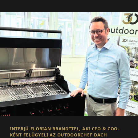
INTERJÚ FLORIAN BRANDTTEL, AKI CFO & COO-
KÉNT FELÜGYELI AZ OUTDOORCHEF DACH