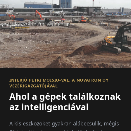
INTERJÚ PETRI MOISIO-VAL, A NOVATRON OY
VEZÉRIGAZGATÓJÁVAL
Ahol a gépek találkoznak
az intelligenciával
A kis eszközöket gyakran alábecsülik, mégis