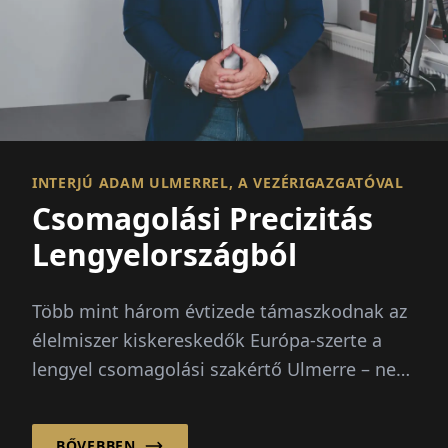
INTERJÚ ADAM ULMERREL, A VEZÉRIGAZGATÓVAL
Csomagolási Precizitás
Lengyelországból
Több mint három évtizede támaszkodnak az
élelmiszer kiskereskedők Európa-szerte a
lengyel csomagolási szakértő Ulmerre – nem
csak a magas minőségű fagyasztott
gyümölcs miatt...
BŐVEBBEN