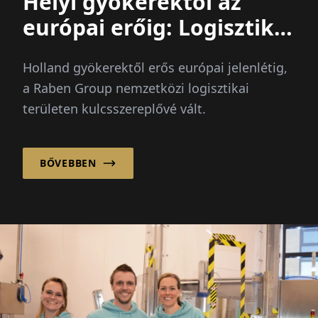
Helyi gyökerektől az
európai erőig: Logisztika,
amely többet mozgat
Holland gyökerektől erős európai jelenlétig,
a Raben Group nemzetközi logisztikai
területen kulcsszereplővé vált.
BŐVEBBEN