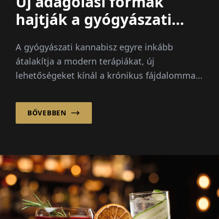
Új adagolási formák
hajtják a gyógyászati
kannabisz innovációját
A gyógyászati kannabisz egyre inkább
átalakítja a modern terápiákat, új
lehetőségeket kínál a krónikus fájdalommal,
rákkal és egyéb súlyos állapotokkal küzdő
betegeknek...
BŐVEBBEN