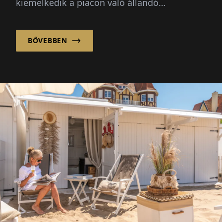
kiemelkedik a piacon való állandó
túlteljesítésével.
BŐVEBBEN