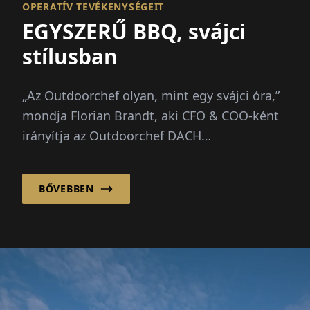
OPERATÍV TEVÉKENYSÉGEIT
EGYSZERŰ BBQ, svájci
stílusban
„Az Outdoorchef olyan, mint egy svájci óra,”
mondja Florian Brandt, aki CFO & COO-ként
irányítja az Outdoorchef DACH
tevékenységeit Hofheimből,
Németországból. „Précizitást, minőséget és
BŐVEBBEN
életstílust ötvöz...