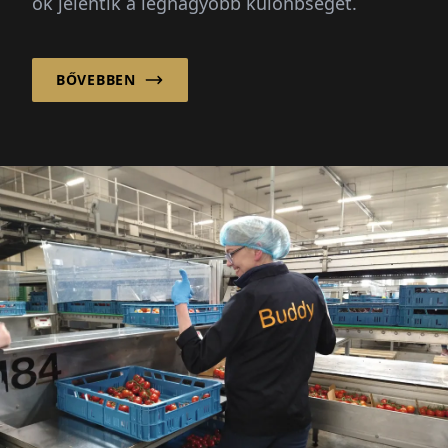
ők jelentik a legnagyobb különbséget.
BŐVEBBEN