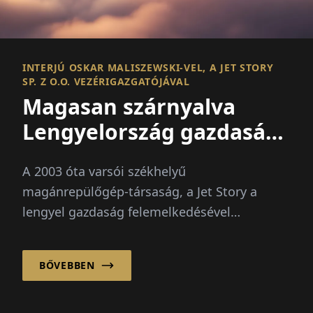
INTERJÚ OSKAR MALISZEWSKI-VEL, A JET STORY
SP. Z O.O. VEZÉRIGAZGATÓJÁVAL
Magasan szárnyalva
Lengyelország gazdasági
felemelkedése által
A 2003 óta varsói székhelyű
magánrepülőgép-társaság, a Jet Story a
lengyel gazdaság felemelkedésével
párhuzamosan nőtt
BŐVEBBEN