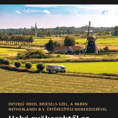
INTERJÚ EMIEL KRIESELS-SZEL, A RABEN
NETHERLANDS B.V. ÉRTÉKESÍTÉSI MENEDZSERÉVEL