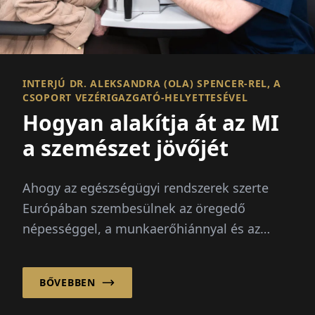
INTERJÚ DR. ALEKSANDRA (OLA) SPENCER-REL, A
CSOPORT VEZÉRIGAZGATÓ-HELYETTESÉVEL
Hogyan alakítja át az MI
a szemészet jövőjét
Ahogy az egészségügyi rendszerek szerte
Európában szembesülnek az öregedő
népességgel, a munkaerőhiánnyal és az
egyre növekvő betegigényekkel, az
oftalmológiai szolgáltató Optegra...
BŐVEBBEN