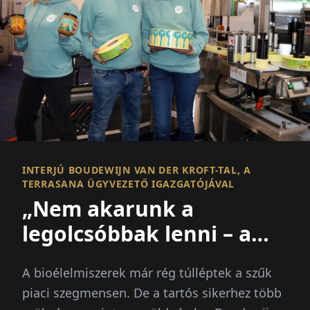
INTERJÚ BOUDEWIJN VAN DER KROFT-TAL, A
TERRASANA ÜGYVEZETŐ IGAZGATÓJÁVAL
„Nem akarunk a
legolcsóbbak lenni – a
legjobbak akarunk
A bioélelmiszerek már rég túlléptek a szűk
lenni.”
piaci szegmensen. De a tartós sikerhez több