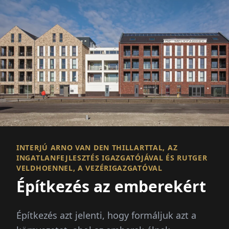
INTERJÚ ARNO VAN DEN THILLARTTAL, AZ
INGATLANFEJLESZTÉS IGAZGATÓJÁVAL ÉS RUTGER
VELDHOENNEL, A VEZÉRIGAZGATÓVAL
Építkezés az emberekért
Építkezés azt jelenti, hogy formáljuk azt a