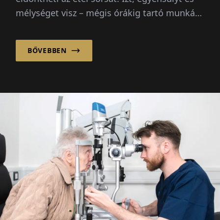
mélységet visz – mégis órákig tartó munkát
igényel alaplék készítése elejétől...
BŐVEBBEN