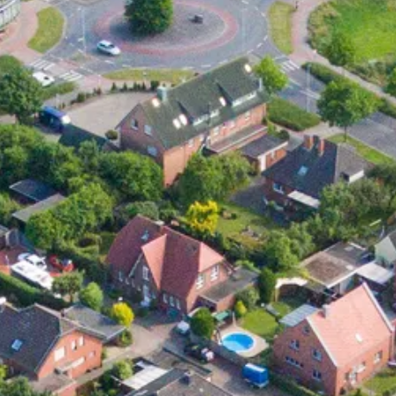
NEWS
ÜBER
UNS
EN
DE
FR
ES
IT
NL
PL
HU
KONTAKT
ZU
UNS