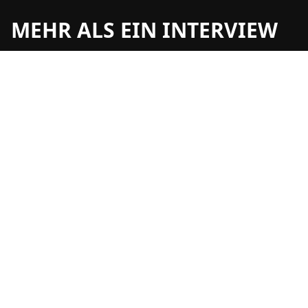
MEHR ALS EIN INTERVIEW
Was treibt uns an? Menschen, die
inspirieren. Worte, die wirken. Kontakte, die
verbinden. European Business: Erfolg
Kontaktdaten
360 Grad Marketing GmbH
TELEFON