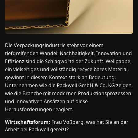
NEWS
ÜBER
UNS
Die Verpackungsindustrie steht vor einem
tiefgreifenden Wandel: Nachhaltigkeit, Innovation und
EN
DE
FR
ES
IT
NL
PL
HU
Effizienz sind die Schlagworte der Zukunft. Wellpappe,
ein vielseitiges und vollständig recycelbares Material,
gewinnt in diesem Kontext stark an Bedeutung.
KONTAKT
Unternehmen wie die Packwell GmbH & Co. KG zeigen,
ZU
UNS
wie die Branche mit modernen Produktionsprozessen
und innovativen Ansätzen auf diese
Herausforderungen reagiert.
Wirtschaftsforum:
Frau Voßberg, was hat Sie an der
Arbeit bei Packwell gereizt?