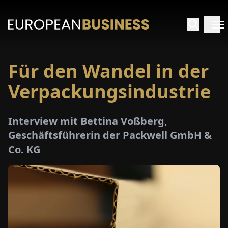
Für den Wandel in der
ARTSEITE
Verpackungsindustrie
TERVIEWS
Interview mit Bettina Voßberg,
MENWELTEN
Geschäftsführerin der Packwell GmbH &
Co. KG
PECIALS
E-
PAPER
MESSEN