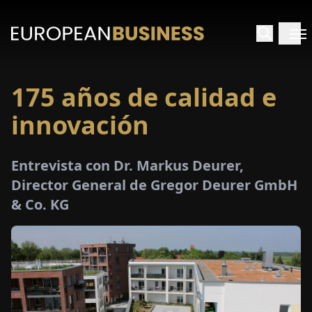
175 años de calidad e
INICIO
innovación
TREVISTAS
Entrevista con Dr. Markus Deurer,
SPECTIVAS
Director General de Gregor Deurer GmbH
& Co. KG
PECIALES
E-
PAPEL
FERIAS