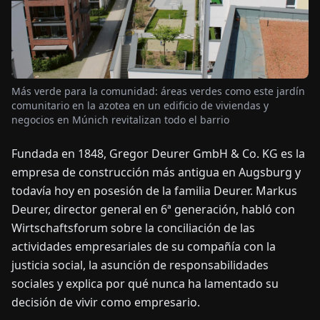
OTICIAS
ACERCA
Más verde para la comunidad: áreas verdes como este jardín
DE
comunitario en la azotea en un edificio de viviendas y
negocios en Múnich revitalizan todo el barrio
EN
DE
FR
ES
IT
NL
PL
HU
Fundada en 1848, Gregor Deurer GmbH & Co. KG es la
empresa de construcción más antigua en Augsburg y
CONTÁCTENOS
todavía hoy en posesión de la familia Deurer. Markus
Deurer, director general en 6ª generación, habló con
Wirtschaftsforum sobre la conciliación de las
actividades empresariales de su compañía con la
justicia social, la asunción de responsabilidades
sociales y explica por qué nunca ha lamentado su
decisión de vivir como empresario.