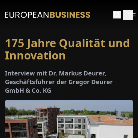
175 Jahre Qualität und
ARTSEITE
Innovation
TERVIEWS
Interview mit Dr. Markus Deurer,
MENWELTEN
Geschäftsführer der Gregor Deurer
GmbH & Co. KG
PECIALS
E-
PAPER
MESSEN