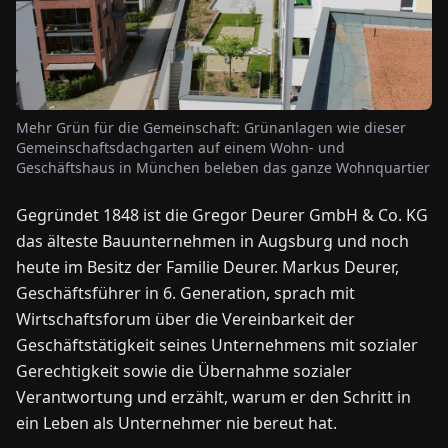
NEWS
ÜBER
Mehr Grün für die Gemeinschaft: Grünanlagen wie dieser
UNS
Gemeinschaftsdachgarten auf einem Wohn- und
Geschäftshaus in München beleben das ganze Wohnquartier
EN
DE
FR
ES
IT
NL
PL
HU
Gegründet 1848 ist die Gregor Deurer GmbH & Co. KG
das älteste Bauunternehmen in Augsburg und noch
KONTAKT
heute im Besitz der Familie Deurer. Markus Deurer,
ZU
Geschäftsführer in 6. Generation, sprach mit
UNS
Wirtschaftsforum über die Vereinbarkeit der
Geschäftstätigkeit seines Unternehmens mit sozialer
Gerechtigkeit sowie die Übernahme sozialer
Verantwortung und erzählt, warum er den Schritt in
ein Leben als Unternehmer nie bereut hat.