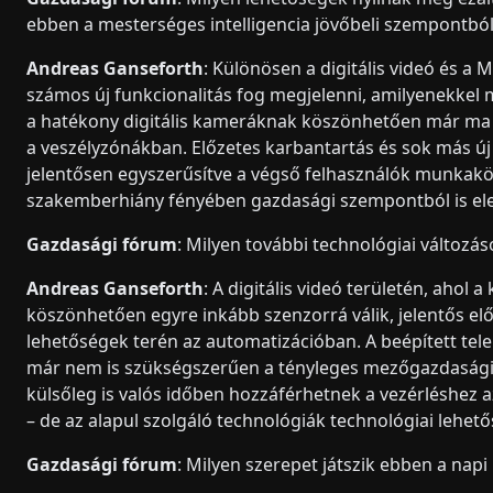
ebben a mesterséges intelligencia jövőbeli szempontbó
Andreas Ganseforth
: Különösen a digitális videó és
számos új funkcionalitás fog megjelenni, amilyenekkel m
a hatékony digitális kameráknak köszönhetően már ma 
a veszélyzónákban. Előzetes karbantartás és sok más új a
jelentősen egyszerűsítve a végső felhasználók munkak
szakemberhiány fényében gazdasági szempontból is el
Gazdasági fórum
: Milyen további technológiai változás
Andreas Ganseforth
: A digitális videó területén, aho
köszönhetően egyre inkább szenzorrá válik, jelentős el
lehetőségek terén az automatizációban. A beépített tel
már nem is szükségszerűen a tényleges mezőgazdasági g
külsőleg is valós időben hozzáférhetnek a vezérléshez a
– de az alapul szolgáló technológiák technológiai lehe
Gazdasági fórum
: Milyen szerepet játszik ebben a na