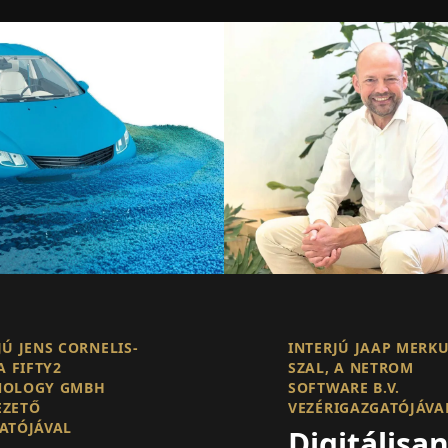
JÚ JENS CORNELIS-
INTERJÚ JAAP MERKU
A FIFTY2
SZAL, A NETROM
NOLOGY GMBH
SOFTWARE B.V.
EZETŐ
VEZÉRIGAZGATÓJÁVA
ATÓJÁVAL
Digitálisa