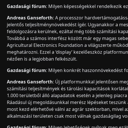
Gazdasági fórum
: Milyen képességekkel rendelkezik e
Andreas Ganseforth
: A processzor hardvertámogatássa
jelentős teljesítménynövekedést ígér. Ugyanakkor a mes
feldolgozásra kerülnek, ezáltal még több számítási kap
Továbbá a számos interfész között már egy magas sebes
Agricultural Electronics Foundation a világszerte műkö
meghatározni. Ezzel a ‘display’ kezelőeszköz platform
nézően is a legjobban felkészült.
Gazdasági fórum
: Milyen konkrét haszonnövekedést f
Andreas Ganseforth
: Új platformunkkal jelentősen m
számítási teljesítmények és tárolási kapacitások korláta
1.000 területből álló alapadatok esetén a jelenleg piacr
Ráadásul új megoldásunkkal merész lépéseket teszünk a 
most kezd elérhetővé válni az agrár szektorban, mivel
alkalmazási területen csak most válnak gazdaságilag vo
Gazdasági fórum
: Milyen lehetőségek nyílnak meg ezál