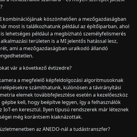
l?
 a MI kombinációjának köszönhetően a mezőgazdaságban
ár most is találkozhatunk például az építőiparban, ahol
is lehetséges például a megbízható személyfelismerés
lkalmazási területen is a MI jelentős hatással lesz,
örét, ami a mezőgazdaságban uralkodó állandó
engedhetetlen.
okat vár a következő évtizedre?
l a kamera a megfelelő képfeldolgozási algoritmusoknak
őrelépésekre számíthatunk, különösen a távirányítási
emetria elemek továbbfejlesztése esetén a kezelőeszköz
épbe kell, hogy beépítve legyen, így a felhasználók
z IoT-en keresztül. Ilyen típusú rendszerek már léteznek
tőségei még korántsem kiaknázottak.
pi üzletmenetben az ANEDO-nál a tudástranszfer?