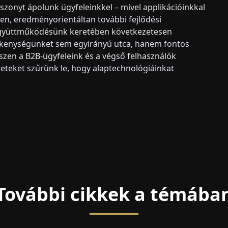
szonyt ápolunk ügyfeleinkkel – mivel applikációinkkal
n, eredményorientáltan további fejlődési
t együttműködésünk keretében következetesen
vékenységünket sem egyirányú utca, hanem fontos
szen a B2B-ügyfeleink és a végső felhasználók
eteket szűrünk le, hogy alaptechnológiáinkat
További cikkek a témába