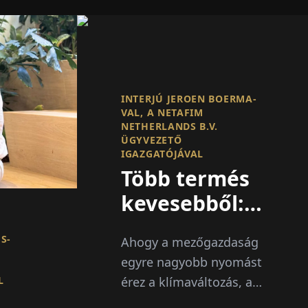
INTERJÚ JEROEN BOERMA-
VAL, A NETAFIM
NETHERLANDS B.V.
ÜGYVEZETŐ
IGAZGATÓJÁVAL
Több termés
kevesebből:
Újragondolva
S-
Ahogy a mezőgazdaság
a
egyre nagyobb nyomást
vízhasználatot
L
érez a klímaváltozás, a
az
n
növekvő kereslet és a