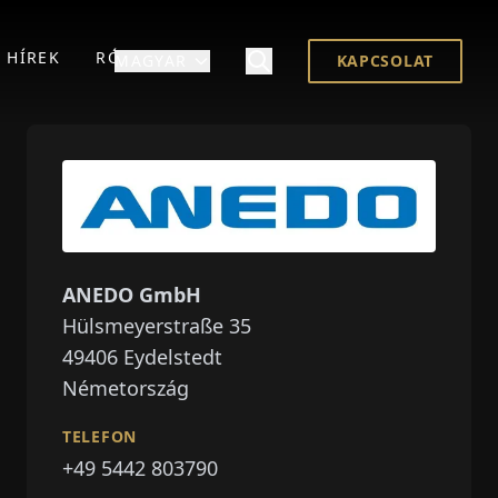
HÍREK
RÓLUNK
MAGYAR
KAPCSOLAT
ANEDO GmbH
Hülsmeyerstraße 35
49406
Eydelstedt
Németország
TELEFON
+49 5442 803790