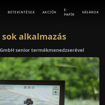
E-
K
BETEKINTÉSEK
AKCIÓK
VÁSÁROK
PAPÍR
n sok alkalmazás
DO GmbH senior termékmenedzserével