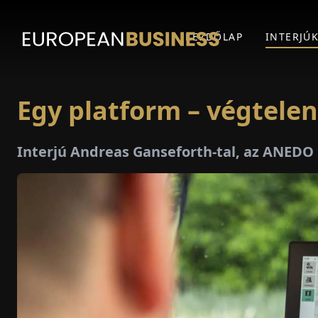
KEZDŐLAP
INTERJÚ
Egy platform – végtele
Interjú Andreas Ganseforth-tal, az ANE