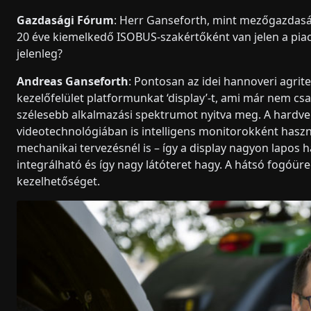
Gazdasági Fórum
: Herr Ganseforth, mint mezőgazdasá
20 éve kiemelkedő ISOBUS-szakértőként van jelen a piac
jelenleg?
Andreas Ganseforth
: Pontosan az idei hannoveri agrite
kezelőfelület platformunkat ‘display’-t, ami már nem cs
szélesebb alkalmazási spektrumot nyitva meg. A hardver 
videotechnológiában is intelligens monitorokként haszn
mechanikai tervezésnél is – így a display nagyon lapos 
integrálható és így nagy látóteret hagy. A hátsó fogóüre
kezelhetőséget.