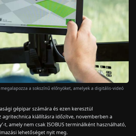
 megalapozza a sokszínű előnyöket, amelyek a digitális-videó
asági gépipar számára és ezen keresztül
z agritechnica kiállításra időzítve, novemberben a
lay’-t, amely nem csak ISOBUS terminálként használható,
almazási lehetőséget nyit meg.