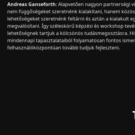
Andreas Ganseforth
: Alapvetően nagyon partnerségi vi
nem függőségeket szeretnénk kialakítani, hanem közöse
lehetőségeket szeretnénk feltárni és aztán a kialakul
megvalósítani. Így széleskörű képzési és workshop te
lehetőségnek tartjuk a kölcsönös tudásmegosztásra. Hi
mindennapi tapasztalataiból folyamatosan fontos ismer
felhasználóközpontúan tovább tudjuk fejleszteni.