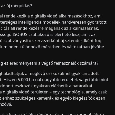
z az új megoldás?
l rendelkezik a digitális videó alkalmazásokhoz, ami
terséges intelligencia modellek hardveresen gyorsított
acitás áll rendelkezésre magának az alkalmazásnak.
ségű ISOBUS csatlakozó is elérhető lesz, amit az
dő szabványosító szervezetként új sztenderdként fog
unk minden különböző méretben és változatban jövőbe
og ez eredményezni a végső felhasználók számára?
eghaladhatjuk a meglévő eszközöknél gyakran adott
it: Hiszen 5.000 ha-nál nagyobb területek vagy több mint
a dobott eszközök gyakran elérhetik a határaikat.
digitális videó területén – egy technológia, amely csak
 az ehhez szükséges kamerák és egyéb kiegészítők ezen
nzóvá.
tal a felhasználók számára – és milyen szerepet játszik