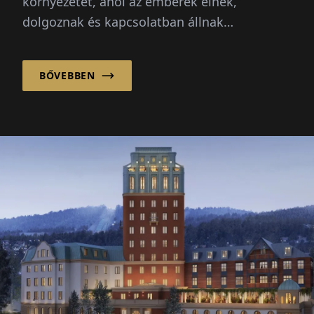
környezetet, ahol az emberek élnek,
dolgoznak és kapcsolatban állnak
egymással. Ezért a sikeres tervezés és
építkezés többről szól, mint...
BŐVEBBEN