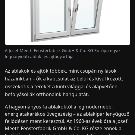
HÍREK
RÓLUNK
A Josef Meeth Fensterfabrik GmbH & Co. KG Európa egyik
EN
DE
FR
ES
IT
NL
PL
HU
legnagyobb ablak- és ajtógyártója
Az ablakok és ajtók többek, mint csupán nyílások
KAPCSOLAT
házainkban – ők a kapcsolat az belül és kívül között,
összekötik a tereket a kinti világgal és alapvetően
befolyásolják otthonaink hangulatát.
A hagyományos fa ablakoktól a legmodernebb,
energiatakarékos üvegezésig – az ablakipar lenyűgöző
fejlődésen ment keresztül. Az 1960-as évek óta a Josef
Meeth Fensterfabrik GmbH & Co. KG része ennek a