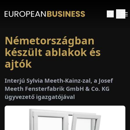
Németországban
EZDŐLAP
készült ablakok és
NTERJÚK
ajtók
EKINTÉSEK
Interjú Sylvia Meeth-Kainz-zal, a Josef
Meeth Fensterfabrik GmbH & Co. KG
AKCIÓK
ügyvezető igazgatójával
E-
PAPÍR
ÁSÁROK