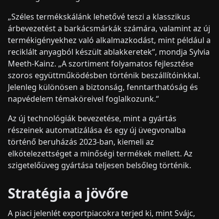
„Széles termékskálánk lehetővé teszi a klasszikus
árbevezetést a barkácsmárkák számára, valamint az új
termékigényekhez való alkalmazkodást, mint például a
reciklált anyagból készült ablakkeretek“, mondja Sylvia
Meeth-Kainz. „A szortiment folyamatos fejlesztése
szoros együttműködésben történik beszállítóinkkal.
Jelenleg különösen a biztonság, fenntarthatóság és
napvédelem témaköreivel foglalkozunk.“
Az új technológiák bevezetése, mint a gyártás
részeinek automatizálása és egy új üvegvonalba
történő beruházás 2023-ban, kiemeli az
elkötelezettséget a minőségi termékek mellett. Az
szigetelőüveg gyártása teljesen belsőleg történik.
Stratégia a jövőre
A piaci jelenlét exportpiacokra terjed ki, mint Svájc,