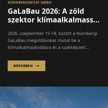
NÜRNBERGMESSE GMBH
GaLaBau 2026: A zöld
szektor klímaalkalmassá
válik
2026. szeptember 15-18. között a Nürnbergi
GaLaBau megoldásokat mutat be a
klímalkalmazkodásra és a szakképzett
munkaerő hiányára. Újdonság: egy külön
jövőbeli tér a digitalizáció és mesterséges
BŐVEBBEN
intelligencia számára.