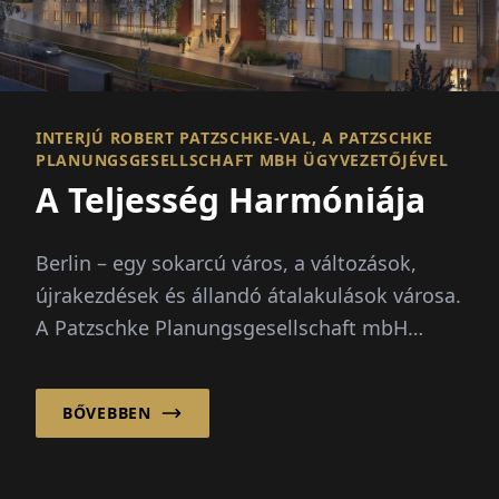
INTERJÚ ROBERT PATZSCHKE-VAL, A PATZSCHKE
PLANUNGSGESELLSCHAFT MBH ÜGYVEZETŐJÉVEL
A Teljesség Harmóniája
Berlin – egy sokarcú város, a változások,
újrakezdések és állandó átalakulások városa.
A Patzschke Planungsgesellschaft mbH
klasszikus-tradicionális építészeti nyelvével
nyugalm...
BŐVEBBEN