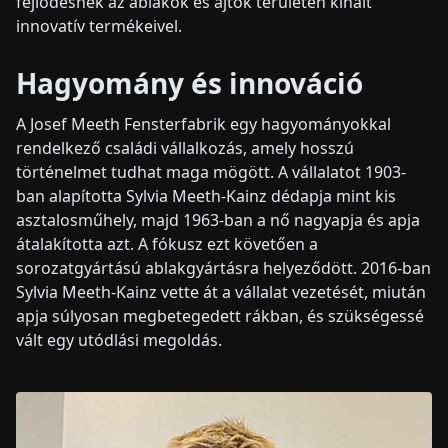
fejlődésnek az ablakok és ajtók területén kínált
innovatív termékeivel.
Hagyomány és innováció
A Josef Meeth Fensterfabrik egy hagyományokkal
rendelkező családi vállalkozás, amely hosszú
történelmet tudhat maga mögött. A vállalatot 1903-
ban alapította Sylvia Meeth-Kainz dédapja mint kis
asztalosműhely, majd 1963-ban a nő nagyapja és apja
átalakította azt. A fókusz ezt követően a
sorozatgyártású ablakgyártásra helyeződött. 2016-ban
Sylvia Meeth-Kainz vette át a vállalat vezetését, miután
apja súlyosan megbetegedett rákban, és szükségessé
vált egy utódlási megoldás.