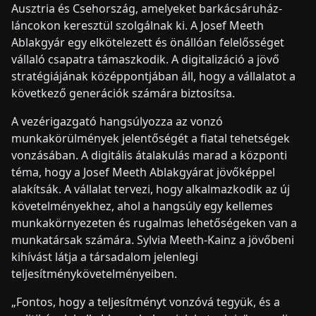
Ausztria és Csehország, amelyeket barkácsáruház-
láncokon keresztül szolgálnak ki. A Josef Meeth
Ablakgyár egy elkötelezett és önállóan felelősséget
vállaló csapatra támaszkodik. A digitalizáció a jövő
stratégiájának középpontjában áll, hogy a vállalatot a
következő generációk számára biztosítsa.
A vezérigazgató hangsúlyozza az vonzó
munkakörülmények jelentőségét a fiatal tehetségek
vonzásában. A digitális átalakulás marad a központi
téma, hogy a Josef Meeth Ablakgyárat jövőképpel
alakítsák. A vállalat tervezi, hogy alkalmazkodik az új
követelményekhez, ahol a hangsúly egy kellemes
munkakörnyezeten és rugalmas lehetőségeken van a
munkatársak számára. Sylvia Meeth-Kainz a jövőbeni
kihívást látja a társadalom jelenlegi
teljesítménykövetelményeiben.
„Fontos, hogy a teljesítményt vonzóvá tegyük, és a