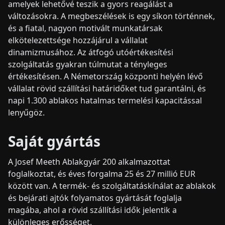
amelyek lehetővé teszik a gyors reagálást a
változásokra. A megbeszélések is egy síkon történnek,
és a fiatal, nagyon motivált munkatársak
elkötelezettsége hozzájárul a vállalat
dinamizmusához. Az átfogó utóértékesítési
szolgáltatás gyakran túlmutat a tényleges
értékesítésen. A Németország központi helyén lévő
vállalat rövid szállítási határidőket tud garantálni, és
napi 1.300 ablakos hatalmas termelési kapacitással
lenyűgöz.
Saját gyártás
A Josef Meeth Ablakgyár 200 alkalmazottat
foglalkoztat, és éves forgalma 25 és 27 millió EUR
között van. A termék- és szolgáltatáskínálat az ablakok
és bejárati ajtók folyamatos gyártását foglalja
magába, ahol a rövid szállítási idők jelentik a
különleges erősséget.