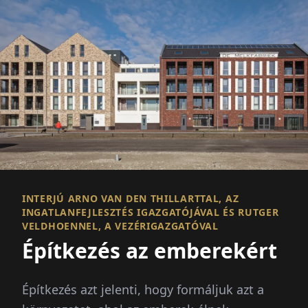
INTERJÚ ARNO VAN DEN THILLARTTAL, AZ
INGATLANFEJLESZTÉS IGAZGATÓJÁVAL ÉS RUTGER
VELDHOENNEL, A VEZÉRIGAZGATÓVAL
Építkezés az emberekért
Építkezés azt jelenti, hogy formáljuk azt a