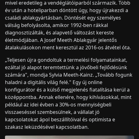
mivel eredetileg a vendéglátóiparból származik. Több
év után a hoteliparban döntött úgy, hogy újrakezdi a
családi ablakgyártásban. Döntését egy személyes
válság befolyásolta, amikor 1992-ben rákkal
diagnosztizálták, és alapvető változást kereste
életmódjában. A Josef Meeth Ablakgyár jelentős
átalakulásokon ment keresztül az 2016-os átvétel óta.
„Teljesen újra gondoltuk a termelési folyamatainkat,
ezáltal jó alapot teremtettünk a jövőbeli fejlődésünk
számára", mondja Sylvia Meeth-Kainz. „Tovább fogunk
haladni a digitális világ felé." Egy új online
konfigurátor és a külső megjelenés fiatalítása kerül a
középpontba. Annak ellenére, hogy kihívásokkal, mint
például az idei évben a 30%-os mennyiségbeli
visszaeséssel szembesülnek, a vállalat jó
kapcsolatokat ápol beszállítóival és optimista e
szakasz leküzdésével kapcsolatban.