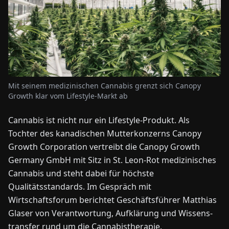
NEWS
ÜBER
UNS
Mit seinem medizinischen Cannabis grenzt sich Canopy
Growth klar vom Lifestyle-Markt ab
EN
DE
FR
ES
IT
NL
PL
HU
Cannabis ist nicht nur ein Lifestyle-Produkt. Als
Tochter des kanadischen Mutterkonzerns Canopy
KONTAKT
ZU
Growth Corporation vertreibt die Canopy Growth
UNS
Germany GmbH mit Sitz in St. Leon-Rot medizinisches
Cannabis und steht dabei für höchste
Qualitätsstandards. Im Gespräch mit
Wirtschaftsforum berichtet Geschäftsführer Matthias
Glaser von Verantwortung, Aufklärung und Wissens­
transfer rund um die Cannabistherapie.