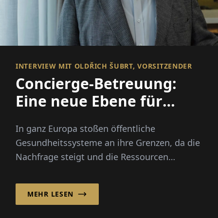
INTERVIEW MIT OLDŘICH ŠUBRT, VORSITZENDER
Concierge-Betreuung:
Eine neue Ebene für
Europas
In ganz Europa stoßen öffentliche
Gesundheitssysteme
Gesundheitssysteme an ihre Grenzen, da die
Nachfrage steigt und die Ressourcen
weiterhin angespannt sind. Da Patienten
schnelleren...
MEHR LESEN