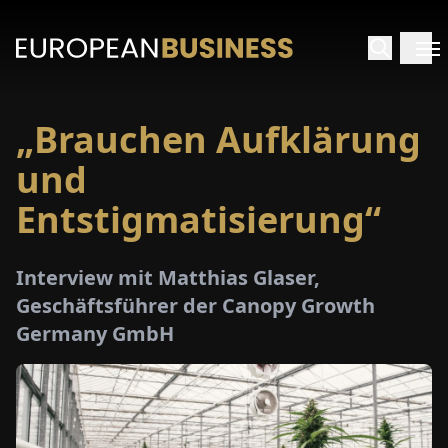
„Brauchen Aufklärung
ARTSEITE
und
TERVIEWS
Entstigmatisierung“
MENWELTEN
Interview mit Matthias Glaser,
Geschäftsführer der Canopy Growth
PECIALS
Germany GmbH
E-
PAPER
MESSEN