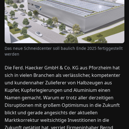
NEWS
ÜBER
UNS
Das neue Schneidcenter soll baulich Ende 2025 fertiggestellt
werden
EN
DE
FR
ES
IT
NL
PL
HU
Die Ferd. Haecker GmbH & Co. KG aus Pforzheim hat
sich in vielen Branchen als verlässlicher, kompetenter
KONTAKT
ZU
und kundennaher Zulieferer von Halbzeugen aus
UNS
Kupfer, Kupferlegierungen und Aluminium einen
Namen gemacht. Warum er trotz aller derzeitigen
Disruptionen mit großem Optimismus in die Zukunft
blickt und gerade angesichts der aktuellen
Marktkorrektur weitsichtige Investitionen in die
Zukunft getätigt hat, verriet Firmeninhaber Bernd