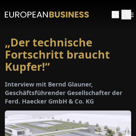
„Der technische
ARTSEITE
Fortschritt braucht
TERVIEWS
Kupfer!“
MENWELTEN
Interview mit Bernd Glauner,
Geschäftsführender Gesellschafter der
PECIALS
Ferd. Haecker GmbH & Co. KG
E-
PAPER
MESSEN