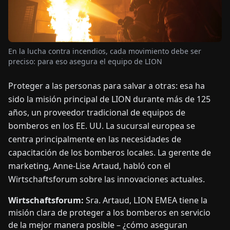
OTICIAS
En la lucha contra incendios, cada movimiento debe ser
ACERCA
preciso: para eso asegura el equipo de LION
DE
Proteger a las personas para salvar a otras: esa ha
sido la misión principal de LION durante más de 125
EN
DE
FR
ES
IT
NL
PL
HU
años, un proveedor tradicional de equipos de
bomberos en los EE. UU. La sucursal europea se
CONTÁCTENOS
centra principalmente en las necesidades de
capacitación de los bomberos locales. La gerente de
marketing, Anne-Lise Artaud, habló con el
Wirtschaftsforum sobre las innovaciones actuales.
Wirtschaftsforum:
Sra. Artaud, LION EMEA tiene la
misión clara de proteger a los bomberos en servicio
de la mejor manera posible – ¿cómo aseguran