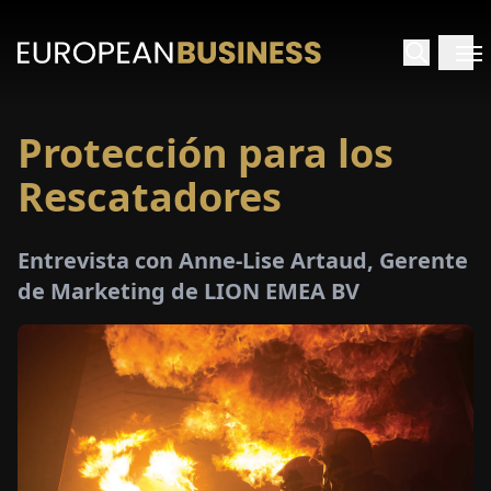
Protección para los
INICIO
Rescatadores
TREVISTAS
Entrevista con Anne-Lise Artaud, Gerente
SPECTIVAS
de Marketing de LION EMEA BV
PECIALES
E-
PAPEL
FERIAS