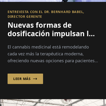
ENTREVISTA CON EL DR. BERNHARD BABEL,
DIRECTOR GERENTE
Nuevas formas de
dosificación impulsan la
innovación en el
El cannabis medicinal está remodelando
cannabis medicinal
cada vez más la terapéutica moderna,
ofreciendo nuevas opciones para pacientes
con dolor crónico, cáncer y otras
condiciones severas...
LEER MÁS