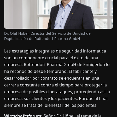
OTICIAS
ACERCA
Dr. Olaf Höbel, Director del Servicio de Unidad de
DE
Digitalización de Rottendorf Pharma GmbH
Las estrategias integrales de seguridad informática
EN
DE
FR
ES
IT
NL
PL
HU
son un componente crucial para el éxito de una
empresa. Rottendorf Pharma GmbH de Ennigerloh lo
CONTÁCTENOS
ha reconocido desde temprano. El fabricante y
desarrollador por contrato se encuentra en una
carrera constante contra el tiempo para proteger la
empresa de posibles ciberataques, protegiendo así la
empresa, sus clientes y los pacientes. Porque al final,
siempre se trata del bienestar de los pacientes.
Wirtschaftsforum:
Señor Dr. Höbel, el tema de la