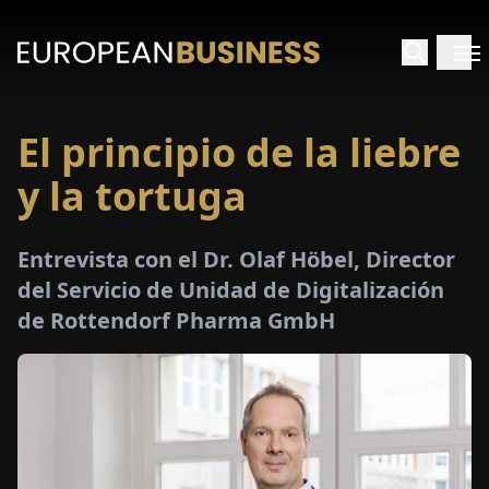
El principio de la liebre
INICIO
y la tortuga
TREVISTAS
Entrevista con el Dr. Olaf Höbel, Director
SPECTIVAS
del Servicio de Unidad de Digitalización
de Rottendorf Pharma GmbH
PECIALES
E-
PAPEL
FERIAS