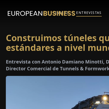
INICIO
ENTREVISTAS
Construimos túneles qu
estándares a nivel mun
Entrevista con Antonio Damiano Minotti, Di
Director Comercial de Tunnels & Formworks