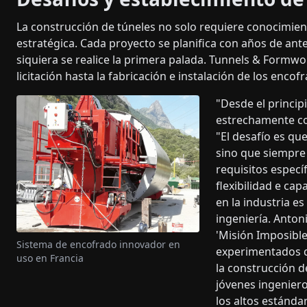
La construcción de túneles no solo requiere conocimiento
estratégica. Cada proyecto se planifica con años de ant
siquiera se realice la primera palada. Tunnels & Formw
licitación hasta la fabricación e instalación de los encofr
"Desde el princip
estrechamente con
"El desafío es qu
sino que siempre
requisitos especí
flexibilidad e ca
en la industria es
ingeniería. Anton
'Misión Imposible
Sistema de encofrado innovador en
experimentados qu
uso en Francia
la construcción de
jóvenes ingenier
los altos estánda