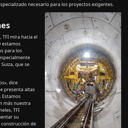
specializado necesario para los proyectos exigentes.
nes
 TFI mira hacia el
y estamos
s para los
 especialmente
 Suiza, que se
s», dice
e presenta altas
a. Estamos
ún más nuestra
eles, TFI
mentar su
a construcción de