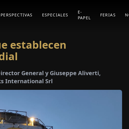
E-
PERSPECTIVAS
ESPECIALES
FERIAS
N
PAPEL
e establecen
dial
rector General y Giuseppe Aliverti,
 International Srl