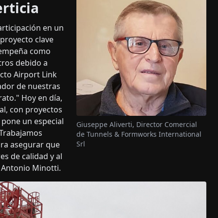
rticia
articipación en un
 proyecto clave
desempeña como
tros debido a
cto Airport Link
vador de nuestras
ato." Hoy en día,
al, con proyectos
 pone un especial
Giuseppe Aliverti, Director Comercial
 "Trabajamos
de Tunnels & Formworks International
ara asegurar que
Srl
s de calidad y al
 Antonio Minotti.