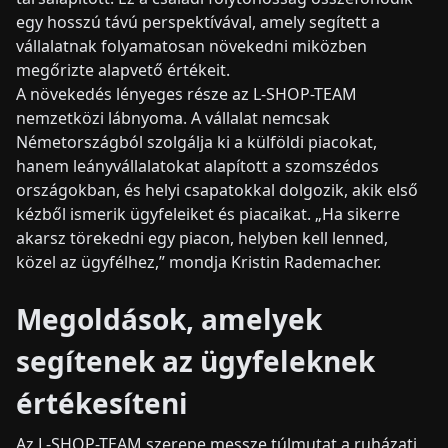
egy hosszú távú perspektívával, amely segített a
vállalatnak folyamatosan növekedni miközben
megőrizte alapvető értékeit.
A növekedés lényeges része az L-SHOP-TEAM
nemzetközi lábnyoma. A vállalat nemcsak
Németországból szolgálja ki a külföldi piacokat,
hanem leányvállalatokat alapított a szomszédos
országokban, és helyi csapatokkal dolgozik, akik első
kézből ismerik ügyfeleiket és piacaikat. „Ha sikerre
akarsz törekedni egy piacon, helyben kell lenned,
közel az ügyfélhez,” mondja Kristin Rademacher.
Megoldások, amelyek
segítenek az ügyfeleknek
értékesíteni
Az L-SHOP-TEAM szerepe messze túlmutat a ruházati