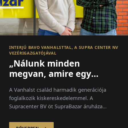
INTERJÚ BAVO VANHALSTTAL, A SUPRA CENTER NV
VEZÉRIGAZGATÓJÁVAL
„Nálunk minden
megvan, amire egy
családnak szüksége van!“
A Vanhalst család harmadik generációja
foglalkozik kiskereskedelemmel. A
Supracenter BV öt SupraBazar áruháza
mellett a családi vállalkozás mostanában új
üzleteket nyitott...