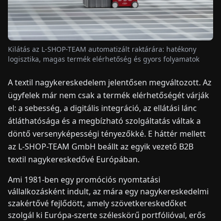
HÍREK
Kilátás az L-SHOP-TEAM automatizált raktárára: hatékony
RÓLUNK
logisztika, magas termék elérhetőség és gyors folyamatok
A textil nagykereskedelem jelentősen megváltozott. Az
EN
DE
FR
ES
IT
NL
PL
HU
ügyfelek már nem csak a termék elérhetőségét várják
el: a sebesség, a digitális integráció, az ellátási lánc
KAPCSOLAT
átláthatósága és a megbízható szolgáltatás váltak a
döntő versenyképességi tényezőkké. E háttér mellett
az L-SHOP-TEAM GmbH beállt az egyik vezető B2B
textil nagykereskedővé Európában.
Ami 1981-ben egy promóciós nyomtatási
vállalkozásként indult, az mára egy nagykereskedelmi
szakértővé fejlődött, amely szövetkereskedőket
szolgál ki Európa-szerte széleskörű portfólióval, erős