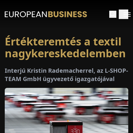
Értékteremtés a textil
EZDŐLAP
nagykereskedelemben
NTERJÚK
Interjú Kristin Rademacherrel, az L-SHOP-
EKINTÉSEK
TEAM GmbH ügyvezető igazgatójával
AKCIÓK
E-
PAPÍR
ÁSÁROK