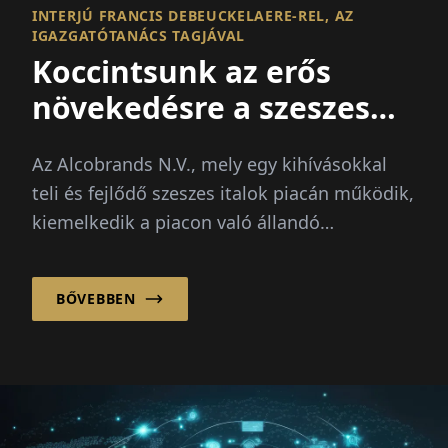
INTERJÚ FRANCIS DEBEUCKELAERE-REL, AZ
IGAZGATÓTANÁCS TAGJÁVAL
Koccintsunk az erős
növekedésre a szeszes
italok piacán
Az Alcobrands N.V., mely egy kihívásokkal
teli és fejlődő szeszes italok piacán működik,
kiemelkedik a piacon való állandó
túlteljesítésével.
BŐVEBBEN