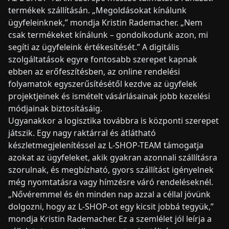
termékek szállításán. „Megoldásokat kínálunk
ügyfeleinknek,” mondja Kristin Rademacher. „Nem
csak termékeket kínálunk – gondolkodunk azon, mi
segíti az ügyfeleink értékesítését.” A digitális
szolgáltatások egyre fontosabb szerepet kapnak
ebben az erőfeszítésben, az online rendelési
folyamatok egyszerűsítésétől kezdve az ügyfelek
projektjeinek és ismételt vásárlásainak jobb kezelési
módjainak biztosításáig.
Ugyanakkor a logisztika továbbra is központi szerepet
játszik. Egy nagy raktárral és átlátható
készletmegjelenítéssel az L-SHOP-TEAM támogatja
azokat az ügyfeleket, akik gyakran azonnali szállításra
szorulnak, és megbízható, gyors szállítást igényelnek
még nyomtatásra vagy hímzésre váró rendeléseknél.
„Nővéremmel és én minden nap azzal a céllal jövünk
dolgozni, hogy az L-SHOP-ot egy kicsit jobbá tegyük,”
mondja Kristin Rademacher. Ez a szemlélet jól leírja a