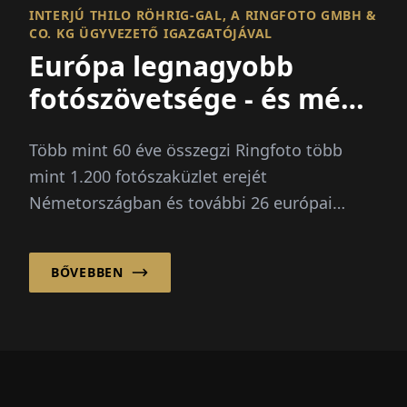
INTERJÚ THILO RÖHRIG-GAL, A RINGFOTO GMBH &
CO. KG ÜGYVEZETŐ IGAZGATÓJÁVAL
Európa legnagyobb
fotószövetsége - és még
sok más
Több mint 60 éve összegzi Ringfoto több
mint 1.200 fotószaküzlet erejét
Németországban és további 26 európai
piacon, és azon túl...
BŐVEBBEN