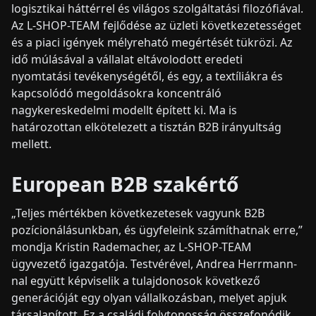
logisztikai háttérrel és világos szolgáltatási filozófiával.
Az L-SHOP-TEAM fejlődése az üzleti következetességet
és a piaci igények mélyreható megértését tükrözi. Az
idő múlásával a vállalat eltávolodott eredeti
nyomtatási tevékenységétől, és egy, a textíliákra és
kapcsolódó megoldásokra koncentráló
nagykereskedelmi modellt épített ki. Ma is
határozottan elkötelezett a tisztán B2B irányultság
mellett.
European B2B szakértő
„Teljes mértékben következetesek vagyunk B2B
pozícionálásunkban, és ügyfeleink számíthatnak erre,”
mondja Kristin Rademacher, az L-SHOP-TEAM
ügyvezető igazgatója. Testvérével, Andrea Herrmann-
nal együtt képviselik a tulajdonosok következő
generációját egy olyan vállalkozásban, melyet apjuk
társalapított. Ez a családi folytonosság összefonódik