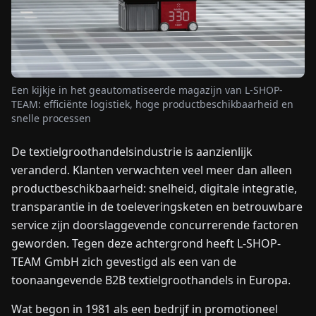
NIEUWS
OVER
Een kijkje in het geautomatiseerde magazijn van L-SHOP-
ONS
TEAM: efficiënte logistiek, hoge productbeschikbaarheid en
snelle processen
EN
DE
FR
ES
IT
NL
PL
HU
De textielgroothandelsindustrie is aanzienlijk
veranderd. Klanten verwachten veel meer dan alleen
NEEM
productbeschikbaarheid: snelheid, digitale integratie,
CONTACT
transparantie in de toeleveringsketen en betrouwbare
OP
service zijn doorslaggevende concurrerende factoren
geworden. Tegen deze achtergrond heeft L-SHOP-
TEAM GmbH zich gevestigd als een van de
toonaangevende B2B textielgroothandels in Europa.
Wat begon in 1981 als een bedrijf in promotioneel