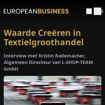
Waarde Creëren in
RTPAGINA
Textielgroothandel
TERVIEWS
Interview met Kristin Rademacher,
ZICHTEN
Algemeen Directeur van L-SHOP-TEAM
GmbH
PECIALS
E-
PAPIER
EURZEN