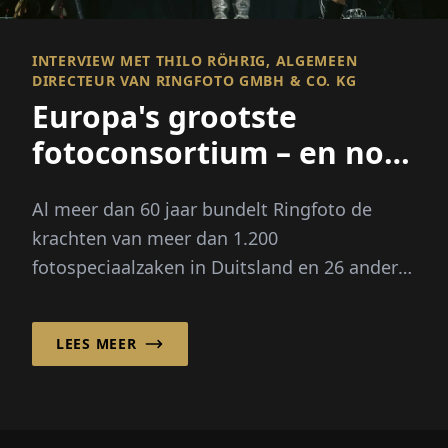
INTERVIEW MET THILO RÖHRIG, ALGEMEEN
DIRECTEUR VAN RINGFOTO GMBH & CO. KG
Europa's grootste
fotoconsortium – en nog
veel meer
Al meer dan 60 jaar bundelt Ringfoto de
krachten van meer dan 1.200
fotospeciaalzaken in Duitsland en 26 andere
Europese markten en gaat in zijn zelfbeeld
en in zijn scala aan diensten veel verder...
LEES MEER