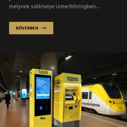
melynek székhelye Unterföhringben
található, közel három évtizede kíséri végig a
vállalatokat...
BŐVEBBEN