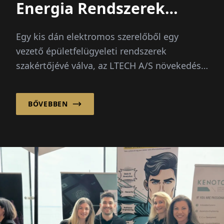
Energia Rendszerek
Vezetőjéig
Egy kis dán elektromos szerelőből egy
vezető épületfelügyeleti rendszerek
szakértőjévé válva, az LTECH A/S növekedése
a folyamatosan növekvő...
BŐVEBBEN