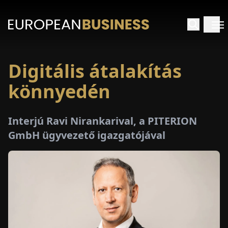
Digitális átalakítás
EZDŐLAP
könnyedén
NTERJÚK
Interjú Ravi Nirankarival, a PITERION
EKINTÉSEK
GmbH ügyvezető igazgatójával
AKCIÓK
E-
PAPÍR
ÁSÁROK