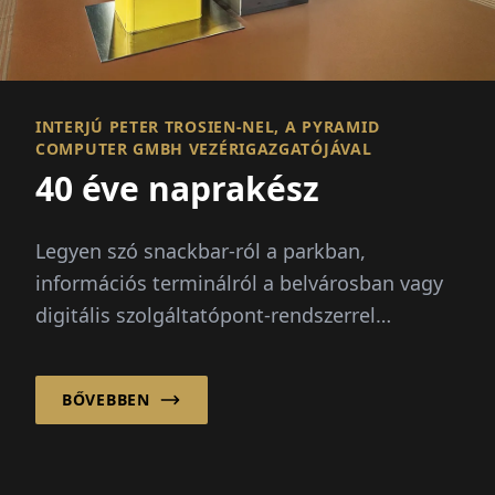
INTERJÚ PETER TROSIEN-NEL, A PYRAMID
COMPUTER GMBH VEZÉRIGAZGATÓJÁVAL
40 éve naprakész
Legyen szó snackbar-ról a parkban,
információs terminálról a belvárosban vagy
digitális szolgáltatópont-rendszerrel
rendezvényeken – a kültéri kioszkok
funkcionalitást, hozz...
BŐVEBBEN