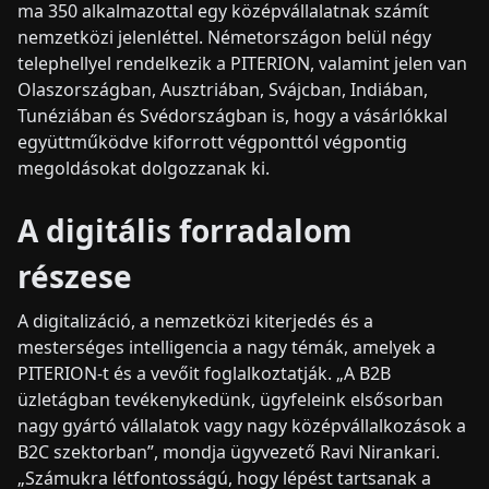
ma 350 alkalmazottal egy középvállalatnak számít
nemzetközi jelenléttel. Németországon belül négy
telephellyel rendelkezik a PITERION, valamint jelen van
Olaszországban, Ausztriában, Svájcban, Indiában,
Tunéziában és Svédországban is, hogy a vásárlókkal
együttműködve kiforrott végponttól végpontig
megoldásokat dolgozzanak ki.
A digitális forradalom
részese
A digitalizáció, a nemzetközi kiterjedés és a
mesterséges intelligencia a nagy témák, amelyek a
PITERION-t és a vevőit foglalkoztatják. „A B2B
üzletágban tevékenykedünk, ügyfeleink elsősorban
nagy gyártó vállalatok vagy nagy középvállalkozások a
B2C szektorban”, mondja ügyvezető Ravi Nirankari.
„Számukra létfontosságú, hogy lépést tartsanak a