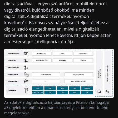
digitalizációval. Legyen szó autóról, mobiltelefonról
vagy divatról, különböző okokból ma minden
digitalizált. A digitalizált termékek nyomon
követhetők. Bizonyos szabályozások teljesítéséhez a
digitalizáció elengedhetetlen, mivel a digitalizált
termékeket nyomon lehet követni. Itt jön képbe aztán
a mesterséges intelligencia témája.
Az adatok a digitalizáció hajtóanyagai; a Piterion támogatja
az ügyfeleket ebben a dinamikus környezetben end-to-end
megoldásokkal