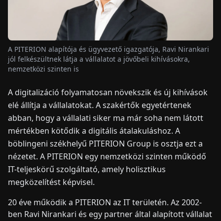
HÍREK
A PITERION alapítója és ügyvezető igazgatója, Ravi Nirankari
RÓLUNK
jól felkészültnek látja a vállalatot a jövőbeli kihívásokra,
nemzetközi szinten is
EN
DE
FR
ES
IT
NL
PL
HU
A digitalizáció folyamatosan növekszik és új kihívások
elé állítja a vállalatokat. A szakértők egyetértenek
abban, hogy a vállalati siker ma már soha nem látott
KAPCSOLAT
mértékben kötődik a digitális átalakuláshoz. A
böblingeni székhelyű PITERION Group is osztja ezt a
nézetet. A PITERION egy nemzetközi szinten működő
IT-teljeskörű szolgáltató, amely holisztikus
megközelítést képvisel.
20 éve működik a PITERION az IT területén. Az 2002-
ben Ravi Nirankari és egy partner által alapított vállalat