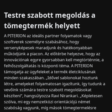
Testre szabott megoldás a
tömegtermék helyett
A PITERION az ideális partner folyamatok vagy
szoftverek személyre szabásához, hogy
versenyképesek maradjunk és hatékonyabban
működjünk a piacon. Az előtérbe helyezve, hogy az
innovációnak egyre gyorsabban kell megtörténnie, a
felhőszolgáltatás is központi téma. A PITERION
támogatja az ügyfeleket a termék életciklusának
minden szakaszában. „Idővel sablonokat hoztunk
létre, amelyeket folyamatosan igazítunk, így tudunk a
vevőink számára testre szabott megoldásokat
készíteni“, hangsúlyozza Ravi Nirankari. „Képletesen
szólva, mi egy nemzetközi orientációjú német
szabóság vagyunk, míg mások tömegtermelésre