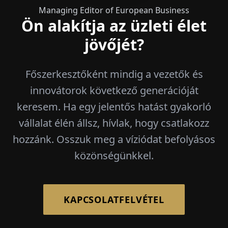
Managing Editor of European Business
Ön alakítja az üzleti élet
jövőjét?
Főszerkesztőként mindig a vezetők és
innovátorok következő generációját
keresem. Ha egy jelentős hatást gyakorló
vállalat élén állsz, hívlak, hogy csatlakozz
hozzánk. Osszuk meg a víziódat befolyásos
közönségünkkel.
KAPCSOLATFELVÉTEL