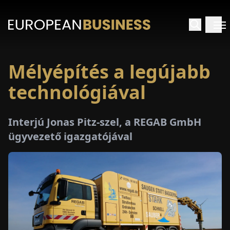
Mélyépítés a legújabb
EZDŐLAP
technológiával
NTERJÚK
Interjú Jonas Pitz-szel, a REGAB GmbH
EKINTÉSEK
ügyvezető igazgatójával
AKCIÓK
E-
PAPÍR
ÁSÁROK