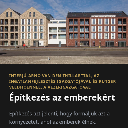
INTERJÚ ARNO VAN DEN THILLARTTAL, AZ
INGATLANFEJLESZTÉS IGAZGATÓJÁVAL ÉS RUTGER
VELDHOENNEL, A VEZÉRIGAZGATÓVAL
Építkezés az emberekért
Építkezés azt jelenti, hogy formáljuk azt a
környezetet, ahol az emberek élnek,