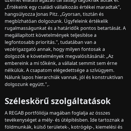
„Értékeink egy családi vállalkozás értékei maradtak",
hangsúlyozza Jonas Pitz. „Gyorsan, tisztán és
megbízhatóan dolgozunk. Ügyfeleink értékelik
rugalmasságunkat és a határidők pontos betartását. A
megállapított követelmények teljesítése a
legfontosabb prioritás.", tudatában van a
vezérigazgató annak, hogy milyen fontosak a
dolgozók e követelmények megvalósításánál: „Az
embereink a mi tőkénk, a vállalat semmit sem érne
nélkülük. A csapatom elégedettsége a szívügyem.
Nálunk lapos hierarchiák vannak, jól és konstruktívan
dolgozunk együtt.",.
Széleskörű szolgáltatások
A REGAB portfóliója magában foglalja az összes
tevékenységet a mély- és útépítésben. Ide tartoznak a
földmunkák, külső területek-, kotrógép-, kiemelési és