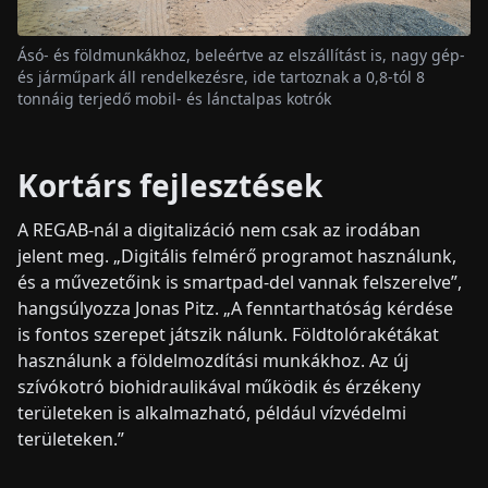
Ásó- és földmunkákhoz, beleértve az elszállítást is, nagy gép-
és járműpark áll rendelkezésre, ide tartoznak a 0,8-tól 8
tonnáig terjedő mobil- és lánctalpas kotrók
Kortárs fejlesztések
A REGAB-nál a digitalizáció nem csak az irodában
jelent meg. „Digitális felmérő programot használunk,
és a művezetőink is smartpad-del vannak felszerelve”,
hangsúlyozza Jonas Pitz. „A fenntarthatóság kérdése
is fontos szerepet játszik nálunk. Földtolórakétákat
használunk a földelmozdítási munkákhoz. Az új
szívókotró biohidraulikával működik és érzékeny
területeken is alkalmazható, például vízvédelmi
területeken.”