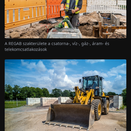
A REGAB szakterülete a csatorna-, víz-, gáz-, áram- és
telekomcsatlakozások