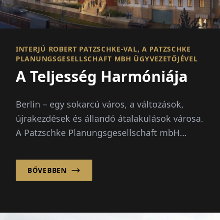
INTERJÚ ROBERT PATZSCHKE-VAL, A PATZSCHKE
PLANUNGSGESELLSCHAFT MBH ÜGYVEZETŐJÉVEL
A Teljesség Harmóniája
Berlin – egy sokarcú város, a változások,
újrakezdések és állandó átalakulások városa.
A Patzschke Planungsgesellschaft mbH
klasszikus-tradicionális építészeti nyelvével
nyugalm...
BŐVEBBEN