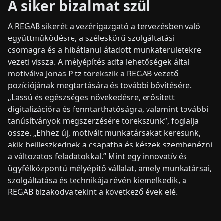
A siker bizalmat szül
A REGAB sikerét a vezérigazgató a tervezésben való
együttműködésre, a széleskörű szolgáltatási
csomagra és a hibátlanul átadott munkaterületekre
vezeti vissza. A mélyépítés adta lehetőségek által
motiválva Jonas Pitz törekszik a REGAB vezető
pozíciójának megtartására és további bővítésére.
„Lassú és egészséges növekedésre, erősített
digitalizációra és fenntarthatóságra, valamint további
tanúsítványok megszerzésére törekszünk”, foglalja
össze. „Ehhez új, motivált munkatársakat keresünk,
akik beilleszkednek a csapatba és készek szembenézni
a változatos feladatokkal.” Mint egy innovatív és
ügyfélközpontú mélyépítő vállalat, amely munkatársai,
szolgáltatása és technikája révén kiemelkedik, a
REGAB bizakodva tekint a következő évek elé.