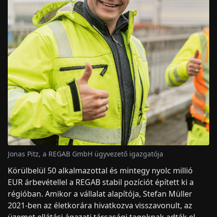
Jonas Pitz, a REGAB GmbH ügyvezető igazgatója
Körülbelül 50 alkalmazottal és mintegy nyolc millió
EUR árbevétellel a REGAB stabil pozíciót épített ki a
régióban. Amikor a vállalat alapítója, Stefan Müller
2021-ben az életkorára hivatkozva visszavonult, az
üzemet ellátási ágazati társasági tagoknak adták el.