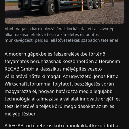
HÍREK
Ahol magas a károk okozásának kockázata, ott a szívógép
RÓLUNK
alkalmazása lehetővé teszi a kíméletes és pontos
munkavégzést, például ellátóvezetékek szabadon tételénél
EN
DE
FR
ES
IT
NL
PL
HU
A modern gépekbe és felszerelésekbe történő
folyamatos beruházásnak köszönhetően a Herxheim-i
REGAB GmbH a klasszikus mélyépítés vezető
KAPCSOLAT
vállalatává nőtte ki magát. Az ügyvezető, Jonas Pitz a
Wirtschaftsforummal folytatott beszélgetés során
magyarázza el, hogyan határozza meg a legújabb
technológia alkalmazása a vállalat innovatív erejét, és
teszi lehetővé a teljes körű megoldásokat az út- és
mélyépítésben.
A REGAB története kis kotró munkákkal kezdődött a