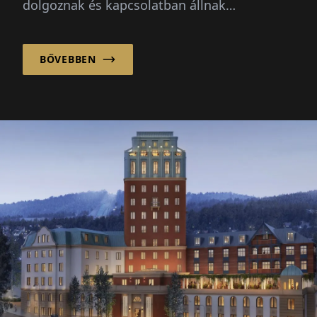
dolgoznak és kapcsolatban állnak
egymással. Ezért a sikeres tervezés és
építkezés többről szól, mint...
BŐVEBBEN