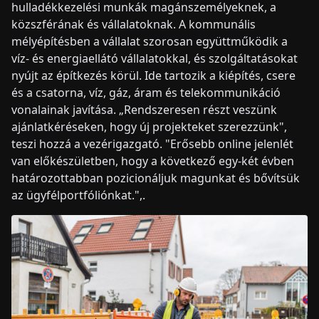
hulladékkezelési munkák magánszemélyeknek, a
közszférának és vállalatoknak. A kommunális
mélyépítésben a vállalat szorosan együttműködik a
víz- és energiaellátó vállalatokkal, és szolgáltatásokat
nyújt az építkezés körül. Ide tartozik a kiépítés, csere
és a csatorna, víz, gáz, áram és telekommunikáció
vonalainak javítása. „Rendszeresen részt veszünk
ajánlatkéréseken, hogy új projekteket szerezzünk",
teszi hozzá a vezérigazgató. "Erősebb online jelenlét
van előkészületben, hogy a következő egy-két évben
határozottabban pozicionáljuk magunkat és bővítsük
az ügyfélportfóliónkat.",.