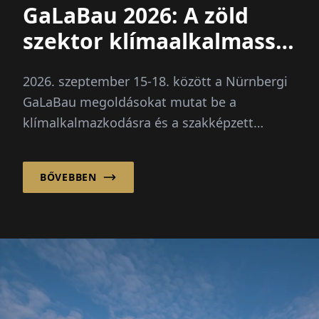
GaLaBau 2026: A zöld
szektor klímaalkalmassá
válik
2026. szeptember 15-18. között a Nürnbergi
GaLaBau megoldásokat mutat be a
klímalkalmazkodásra és a szakképzett
munkaerő hiányára. Újdonság: egy külön
jövőbeli tér a digitalizáció és mesterséges
BŐVEBBEN
intelligencia számára.