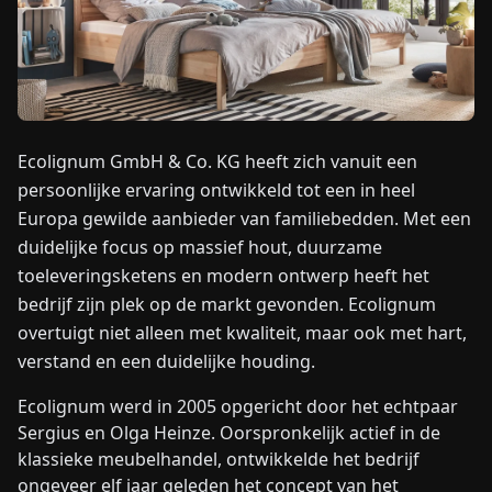
NIEUWS
OVER
ONS
Ecolignum GmbH & Co. KG heeft zich vanuit een
persoonlijke ervaring ontwikkeld tot een in heel
EN
DE
FR
ES
IT
NL
PL
HU
Europa gewilde aanbieder van familiebedden. Met een
duidelijke focus op massief hout, duurzame
toeleveringsketens en modern ontwerp heeft het
NEEM
bedrijf zijn plek op de markt gevonden. Ecolignum
CONTACT
OP
overtuigt niet alleen met kwaliteit, maar ook met hart,
verstand en een duidelijke houding.
Ecolignum werd in 2005 opgericht door het echtpaar
Sergius en Olga Heinze. Oorspronkelijk actief in de
klassieke meubelhandel, ontwikkelde het bedrijf
ongeveer elf jaar geleden het concept van het