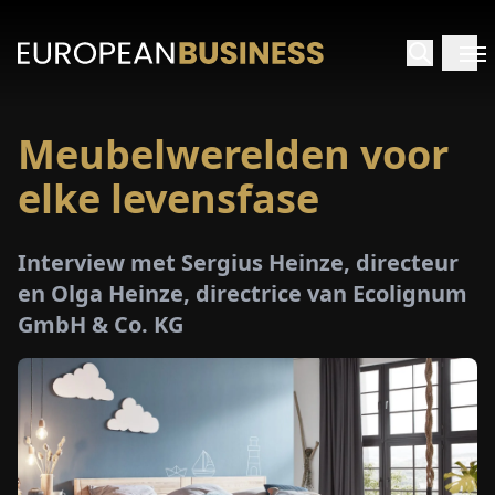
Meubelwerelden voor
RTPAGINA
elke levensfase
TERVIEWS
Interview met Sergius Heinze, directeur
ZICHTEN
en Olga Heinze, directrice van Ecolignum
GmbH & Co. KG
PECIALS
E-
PAPIER
EURZEN