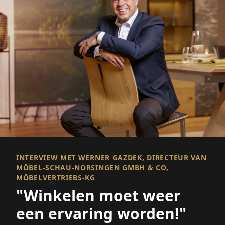
INTERVIEW MET WERNER GAZDEK, DIRECTEUR VAN
MÖBEL-SCHAU-NORSINGEN GMBH & CO,
MÖBELVERTRIEBS-KG
"Winkelen moet weer
een ervaring worden!"