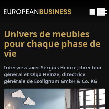
Univers de meubles
ACCUEIL
pour chaque phase de
TRETIENS
vie
PERÇUS
Interview avec Sergius Heinze, directeur
général et Olga Heinze, directrice
PÉCIAUX
générale de Ecolignum GmbH & Co. KG
E-
PAPIER
SALONS