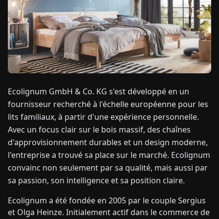
TUALITÉS
À
PROPOS
Ecolignum GmbH & Co. KG s'est développé en un
EN
DE
FR
ES
IT
NL
PL
HU
fournisseur recherché à l'échelle européenne pour les
lits familiaux, à partir d'une expérience personnelle.
CONTACTEZ-
Avec un focus clair sur le bois massif, des chaînes
NOUS
d'approvisionnement durables et un design moderne,
l'entreprise a trouvé sa place sur le marché. Ecolignum
convainc non seulement par sa qualité, mais aussi par
sa passion, son intelligence et sa position claire.
Ecolignum a été fondée en 2005 par le couple Sergius
et Olga Heinze. Initialement actif dans le commerce de