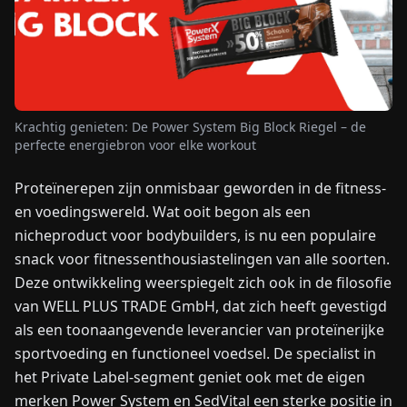
NIEUWS
OVER
ONS
Krachtig genieten: De Power System Big Block Riegel – de
perfecte energiebron voor elke workout
EN
DE
FR
ES
IT
NL
PL
HU
Proteïnerepen zijn onmisbaar geworden in de fitness-
en voedingswereld. Wat ooit begon als een
nicheproduct voor bodybuilders, is nu een populaire
NEEM
CONTACT
snack voor fitnessenthousiastelingen van alle soorten.
OP
Deze ontwikkeling weerspiegelt zich ook in de filosofie
van WELL PLUS TRADE GmbH, dat zich heeft gevestigd
als een toonaangevende leverancier van proteïnerijke
sportvoeding en functioneel voedsel. De specialist in
het Private Label-segment geniet ook met de eigen
merken Power System en SedVital een sterke positie in