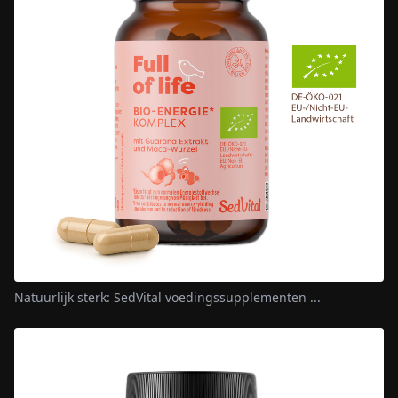
Natuurlijk sterk: SedVital voedingssupplementen ...