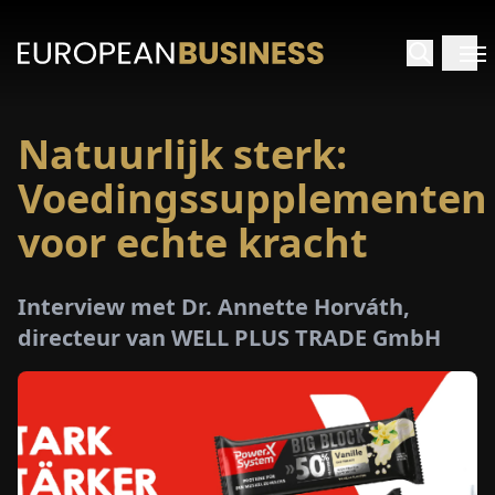
Natuurlijk sterk:
RTPAGINA
Voedingssupplementen
TERVIEWS
voor echte kracht
ZICHTEN
Interview met Dr. Annette Horváth,
directeur van WELL PLUS TRADE GmbH
PECIALS
E-
PAPIER
EURZEN