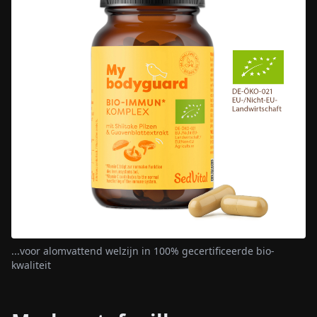
...voor alomvattend welzijn in 100% gecertificeerde bio-
kwaliteit