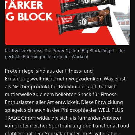
NEWS
ÜBER
UNS
Kraftvoller Genuss: Die Power System Big Block Riegel – die
perfekte Energiequelle für jedes Workout
EN
DE
FR
ES
IT
NL
PL
HU
Proteinriegel sind aus der Fitness- und
Ernährungswelt nicht mehr wegzudenken. Was einst
KONTAKT
ZU
als Nischenprodukt für Bodybuilder galt, hat sich
UNS
mittlerweile zu einem beliebten Snack für Fitness-
Enthusiasten aller Art entwickelt. Diese Entwicklung
spiegelt sich auch in der Philosophie der WELL PLUS
TRADE GmbH wider, die sich als führender Anbieter
von proteinreicher Sportnahrung und Functional Food
etabliert hat. Der Spezialanbieter im Private Label-