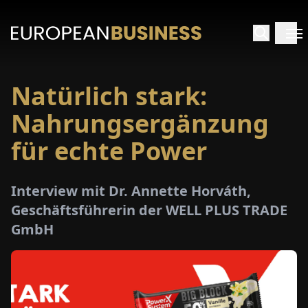
Natürlich stark:
ARTSEITE
Nahrungsergänzung
TERVIEWS
für echte Power
MENWELTEN
Interview mit Dr. Annette Horváth,
Geschäftsführerin der WELL PLUS TRADE
PECIALS
GmbH
E-
PAPER
MESSEN