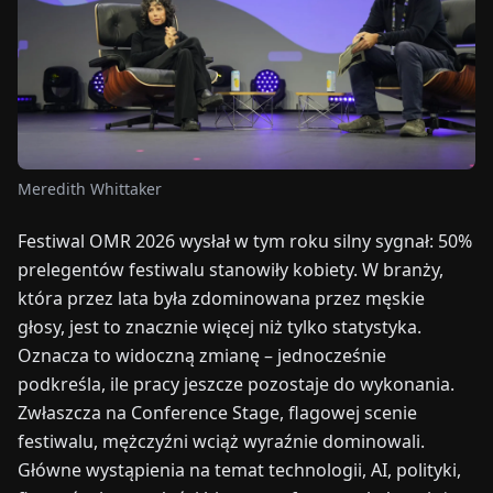
TARGI
UALNOŚCI
O
NAS
Meredith Whittaker
EN
DE
FR
ES
IT
NL
PL
HU
Festiwal OMR 2026 wysłał w tym roku silny sygnał: 50%
prelegentów festiwalu stanowiły kobiety. W branży,
która przez lata była zdominowana przez męskie
SKONTAKTUJ
głosy, jest to znacznie więcej niż tylko statystyka.
SIĘ
Z
Oznacza to widoczną zmianę – jednocześnie
NAMI
podkreśla, ile pracy jeszcze pozostaje do wykonania.
Zwłaszcza na Conference Stage, flagowej scenie
festiwalu, mężczyźni wciąż wyraźnie dominowali.
Główne wystąpienia na temat technologii, AI, polityki,