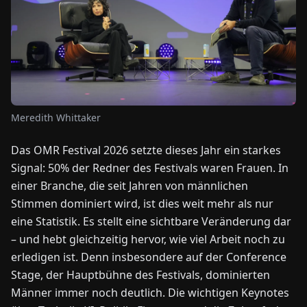
NEWS
ÜBER
UNS
Meredith Whittaker
EN
DE
FR
ES
IT
NL
PL
HU
Das OMR Festival 2026 setzte dieses Jahr ein starkes
Signal: 50% der Redner des Festivals waren Frauen. In
KONTAKT
einer Branche, die seit Jahren von männlichen
ZU
Stimmen dominiert wird, ist dies weit mehr als nur
UNS
eine Statistik. Es stellt eine sichtbare Veränderung dar
– und hebt gleichzeitig hervor, wie viel Arbeit noch zu
erledigen ist. Denn insbesondere auf der Conference
Stage, der Hauptbühne des Festivals, dominierten
Männer immer noch deutlich. Die wichtigen Keynotes