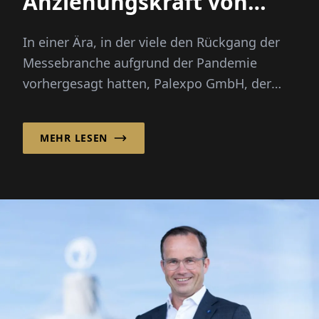
Anziehungskraft von
Live-Veranstaltungen im
In einer Ära, in der viele den Rückgang der
digitalen Zeitalter
Messebranche aufgrund der Pandemie
vorhergesagt hatten, Palexpo GmbH, der
Betreiber des Internationalen Ausstellungs-
und Kongresszentrums Genf
MEHR LESEN