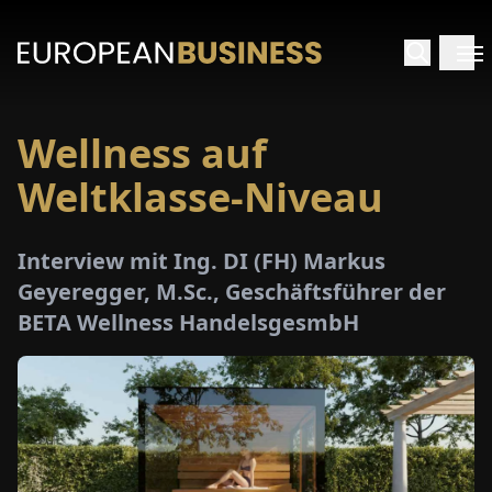
Wellness auf
ARTSEITE
Weltklasse-Niveau
TERVIEWS
Interview mit Ing. DI (FH) Markus
MENWELTEN
Geyeregger, M.Sc., Geschäftsführer der
BETA Wellness HandelsgesmbH
PECIALS
E-
PAPER
MESSEN