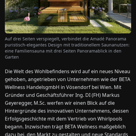
NEWS
ÜBER
Auf drei Seiten verspiegelt, verbindet die Amadé Panorama
UNS
puristisch-elegantes Design mit traditionellem Saunanutzen:
eine Familiensauna mit drei Seiten Panoramablick in den
Garten
EN
DE
FR
ES
IT
NL
PL
HU
Die Welt des Wohlbefindens wird auf ein neues Niveau
gehoben, angetrieben von Unternehmen wie der BETA
KONTAKT
ZU
Wellness HandelsgmbH in Vösendorf bei Wien. Mit
UNS
Gründer und Geschäftsführer Ing. DI (FH) Markus
Geyeregger, M.Sc. werfen wir einen Blick auf die
Hintergründe des innovativen Unternehmens, dessen
Erfolgsgeschichte mit dem Vertrieb von Whirlpools
begann. Inzwischen trägt BETA Wellness maßgeblich
dazu bei, den Markt zu gestalten und neue Standards