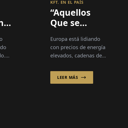
KFT. EN EL PAÍS
“Aquellos
no
Que se
Quedan
co
Europa está lidiando
ás
Estancados
ndo
con precios de energía
se Quedan
do.
elevados, cadenas de
rse
Atrás”
suministro frágiles y
la
una industria en
LEER MÁS
, la
transición.
ca y