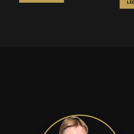
LE
en la
de LTECH A/S ha sido
comp
impulsado por el
elect
aumento...
sede 