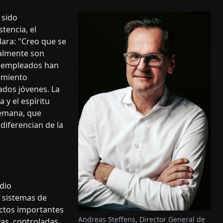
 sido
tencia, el
lara: "Creo que se
ealmente son
s empleados han
imiento
dos jóvenes. La
 y el espíritu
lemana, que
diferencian de la
udio
, sistemas de
uctos importantes
Andreas Steffens, Director General de
as, controladas