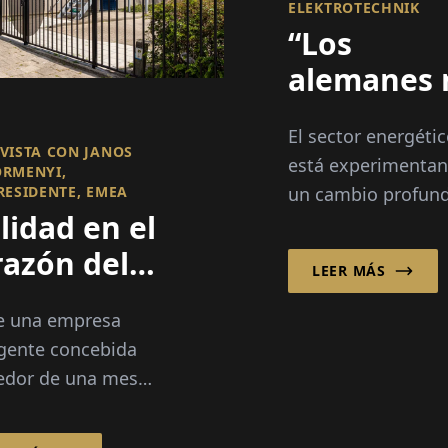
ELEKTROTECHNIK
“Los
alemanes 
deberían
El sector energéti
trabajar m
VISTA CON JANOS
está experimenta
RMENYI,
- Deberían
RESIDENTE, EMEA
un cambio profun
replantea
lidad en el
Mientras que las
más”
discusiones sobre 
razón del
LEER MÁS
expansión de la red
ministro
seguridad energéti
e una empresa
la digitalización
gente concebida
ctrónicos
dominan el debate
edor de una mesa
público...
medor en Texas
 un jugador global