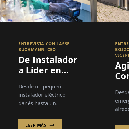
ENTREVISTA CON LASSE
ENTRE
BUCHMANN, CEO
BOSZO
VICEP
De Instalador
Agi
a Líder en
Co
Sistemas
Su
Desde un pequeño
Energéticos
Desd
de
instalador eléctrico
emer
danés hasta un
Ele
alred
especialista líder en
de co
sistemas de gestión de
hasta
LEER MÁS
edificios, el crecimiento