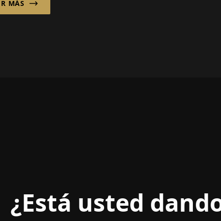
ER MÁS
 distribución de
onentes
rónicos, Smith con
en Houston ha...
¿Está usted dando