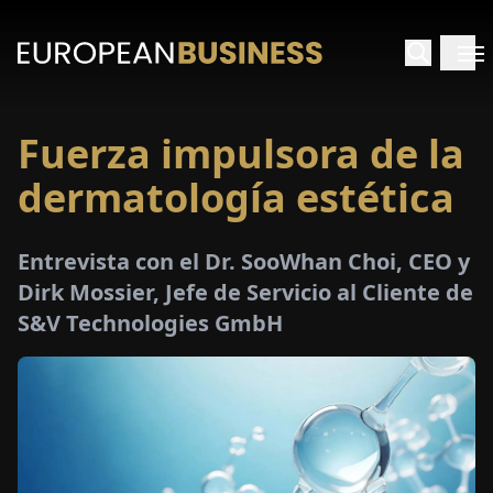
Fuerza impulsora de la
INICIO
dermatología estética
TREVISTAS
Entrevista con el Dr. SooWhan Choi, CEO y
SPECTIVAS
Dirk Mossier, Jefe de Servicio al Cliente de
S&V Technologies GmbH
PECIALES
E-
PAPEL
FERIAS