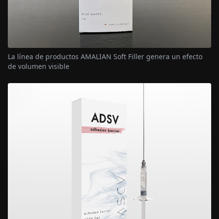
La línea de productos AMALIAN Soft Filler genera un efecto
de volumen visible