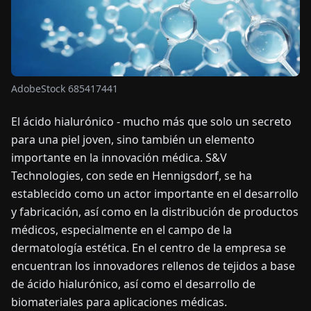
OTICIAS
ACERCA
AdobeStock 685417441
DE
El ácido hialurónico - mucho más que solo un secreto
EN
DE
FR
ES
IT
NL
PL
HU
para una piel joven, sino también un elemento
importante en la innovación médica. S&V
Technologies, con sede en Hennigsdorf, se ha
CONTÁCTENOS
establecido como un actor importante en el desarrollo
y fabricación, así como en la distribución de productos
médicos, especialmente en el campo de la
dermatología estética. En el centro de la empresa se
encuentran los innovadores rellenos de tejidos a base
de ácido hialurónico, así como el desarrollo de
biomateriales para aplicaciones médicas.