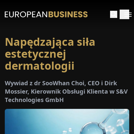
Napędzająca siła
STRONA
GŁÓWNA
estetycznej
dermatologii
YWIADY
TRZEŻENIA
Wywiad z dr SooWhan Choi, CEO i Dirk
Mossier, Kierownik Obsługi Klienta w S&V
Technologies GmbH
ROMOCJE
E-
PAPER