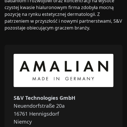
badaniom i rozwojowi oraz koncentracji na wysoce
czystej kwasie hialuronowym firma zdobyła mocną
pozycję na rynku estetycznej dermatologii. Z
patrzeniem w przyszłość i nowymi partnerstwami, S&V
pozostaje obiecującym graczem branży.
S&V Technologies GmbH
Neuendorfstraße 20a
16761
Hennigsdorf
Niemcy