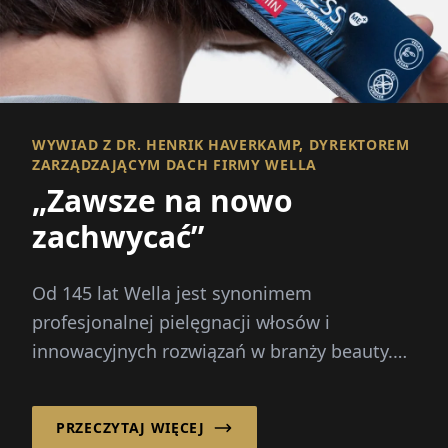
WYWIAD Z DR. HENRIK HAVERKAMP, DYREKTOREM
ZARZĄDZAJĄCYM DACH FIRMY WELLA
„Zawsze na nowo
zachwycać”
Od 145 lat Wella jest synonimem
profesjonalnej pielęgnacji włosów i
innowacyjnych rozwiązań w branży beauty.
Dziś firma należy do wiodących mare...
PRZECZYTAJ WIĘCEJ