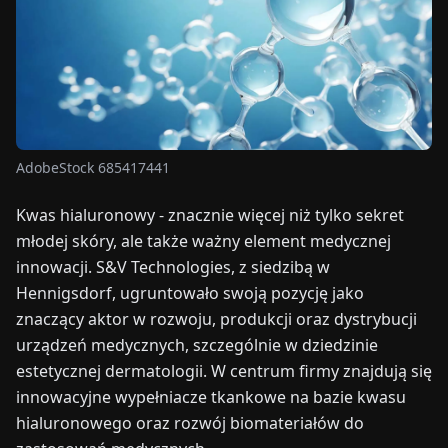
TARGI
UALNOŚCI
O
NAS
AdobeStock 685417441
Kwas hialuronowy - znacznie więcej niż tylko sekret
EN
DE
FR
ES
IT
NL
PL
HU
młodej skóry, ale także ważny element medycznej
innowacji. S&V Technologies, z siedzibą w
SKONTAKTUJ
Hennigsdorf, ugruntowało swoją pozycję jako
SIĘ
znaczący aktor w rozwoju, produkcji oraz dystrybucji
Z
NAMI
urządzeń medycznych, szczególnie w dziedzinie
estetycznej dermatologii. W centrum firmy znajdują się
innowacyjne wypełniacze tkankowe na bazie kwasu
hialuronowego oraz rozwój biomateriałów do