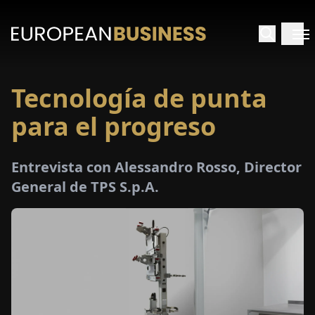
Tecnología de punta
INICIO
para el progreso
TREVISTAS
Entrevista con Alessandro Rosso, Director
SPECTIVAS
General de TPS S.p.A.
PECIALES
E-
PAPEL
FERIAS