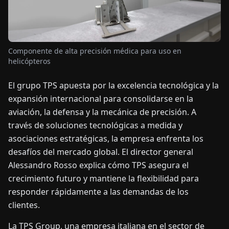
OTICIAS
Componente de alta precisión médica para uso en
ACERCA
helicópteros
DE
El grupo TPS apuesta por la excelencia tecnológica y la
expansión internacional para consolidarse en la
EN
DE
FR
ES
IT
NL
PL
HU
aviación, la defensa y la mecánica de precisión. A
través de soluciones tecnológicas a medida y
CONTÁCTENOS
asociaciones estratégicas, la empresa enfrenta los
desafíos del mercado global. El director general
Alessandro Rosso explica cómo TPS asegura el
crecimiento futuro y mantiene la flexibilidad para
responder rápidamente a las demandas de los
clientes.
La TPS Group, una empresa italiana en el sector de