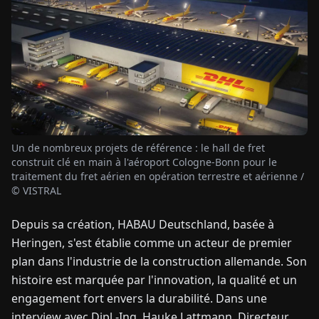
TUALITÉS
À
PROPOS
EN
DE
FR
ES
IT
NL
PL
HU
Un de nombreux projets de référence : le hall de fret
construit clé en main à l'aéroport Cologne-Bonn pour le
traitement du fret aérien en opération terrestre et aérienne /
CONTACTEZ-
© VISTRAL
NOUS
Depuis sa création, HABAU Deutschland, basée à
Heringen, s'est établie comme un acteur de premier
plan dans l'industrie de la construction allemande. Son
histoire est marquée par l'innovation, la qualité et un
engagement fort envers la durabilité. Dans une
interview avec Dipl.-Ing. Hauke Lattmann, Directeur