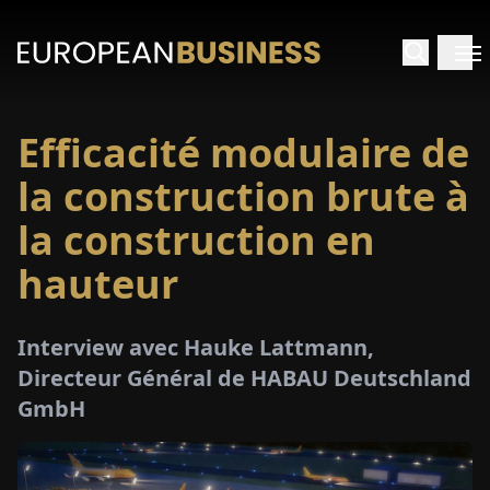
Efficacité modulaire de
ACCUEIL
la construction brute à
TRETIENS
la construction en
hauteur
PERÇUS
PÉCIAUX
Interview avec Hauke Lattmann,
Directeur Général de HABAU Deutschland
E-
GmbH
PAPIER
SALONS