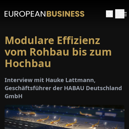
Modulare Effizienz
ARTSEITE
vom Rohbau bis zum
TERVIEWS
Hochbau
MENWELTEN
Interview mit Hauke Lattmann,
Geschäftsführer der HABAU Deutschland
PECIALS
GmbH
E-
PAPER
MESSEN