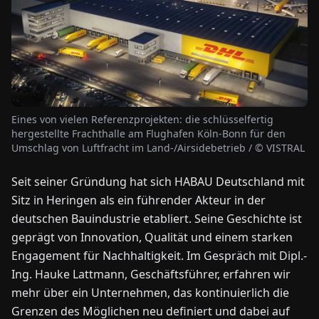
NEWS
ÜBER
UNS
Eines von vielen Referenzprojekten: die schlüsselfertig
hergestellte Frachthalle am Flughafen Köln-Bonn für den
EN
DE
FR
ES
IT
NL
PL
HU
Umschlag von Luftfracht im Land-/Airsidebetrieb / © VISTRAL
Seit seiner Gründung hat sich HABAU Deutschland mit
KONTAKT
Sitz in Heringen als ein führender Akteur in der
ZU
UNS
deutschen Bauindustrie etabliert. Seine Geschichte ist
geprägt von Innovation, Qualität und einem starken
Engagement für Nachhaltigkeit. Im Gespräch mit Dipl.-
Ing. Hauke Lattmann, Geschäftsführer, erfahren wir
mehr über ein Unternehmen, das kontinuierlich die
Grenzen des Möglichen neu definiert und dabei auf