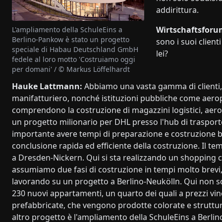
addirittura.
Wirtschaftsforu
L'ampliamento della SchuleEins a
Berlino-Pankow è stato un progetto
sono i suoi clien
speciale di Habau Deutschland GmbH
lei?
fedele al loro motto 'Costruiamo oggi
per domani' / © Markus Löffelhardt
Hauke Lattmann:
Abbiamo una vasta gamma di clienti, c
manifatturiero, nonché istituzioni pubbliche come aeropo
comprendono la costruzione di magazzini logistici, aeropo
un progetto milionario per DHL presso l'hub di trasport
importante avere tempi di preparazione e costruzione 
conclusione rapida ed efficiente della costruzione. Il t
a Dresden-Nickern. Qui si sta realizzando un shopping 
assumiamo due fasi di costruzione in tempi molto brevi,
lavorando su un progetto a Berlino-Neukölln. Qui non 
230 nuovi appartamenti, un quarto dei quali a prezzi vinc
prefabbricate, che vengono prodotte colorate e struttu
altro progetto è l'ampliamento della SchuleEins a Berlin