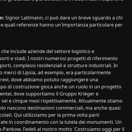
m:
Signor Lattmann, ci può dare un breve sguardo a chi
ti e quali referenze hanno un'importanza particolare per
he include aziende del settore logistico e
rti e stadi. I nostri numerosi progetti di riferimento
rti, complessi residenziali e strutture industriali. In
o merci di Lipsia, ad esempio, era particolarmente
brevi, dove abbiamo potuto raggiungere una
empo di costruzione gioca anche un ruolo in un progetto
center, dove supportiamo il Gruppo Krieger e
 sei e cinque mesi rispettivamente. Attualmente stiamo
solo nascono destinazioni commerciali, ma anche quasi
olati. Qui utilizziamo per la prima volta parti
rate in coordinamento con la tutela dei monumenti. Un
o-Pankow. Fedeli al nostro motto 'Costruiamo oggi per il