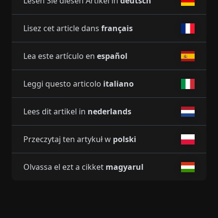
Lesen Sie diesen Artikel in
deutsch
Lisez cet article dans
français
Lea este artículo en
español
Leggi questo articolo
italiano
Lees dit artikel in
nederlands
Przeczytaj ten artykuł w
polski
Olvassa el ezt a cikket
magyarul