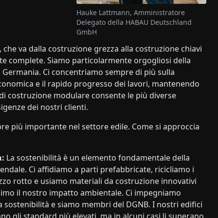
Hauke Lattmann, Amministratore
Delegato della HABAU Deutschland
GmbH
 che va dalla costruzione grezza alla costruzione chiavi
zate complete. Siamo particolarmente orgogliosi della
 in Germania. Ci concentriamo sempre di più sulla
economica e il rapido progresso dei lavori, mantenendo
 di costruzione modulare consente le più diverse
igenze dei nostri clienti.
pre più importante nel settore edile. Come si approccia
:
La sostenibilità è un elemento fondamentale della
endale. Ci affidiamo a parti prefabbricate, ricicliamo i
uzzo rotto e usiamo materiali da costruzione innovativi
nimo il nostro impatto ambientale. Ci impegniamo
a sostenibilità e siamo membri del DGNB. I nostri edifici
o gli standard più elevati, ma in alcuni casi li superano