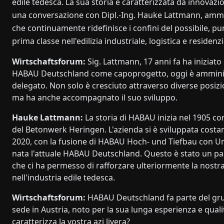
edile tedesca. La sua storia è caratterizzata da innovazio
una conversazione con Dipl.-Ing. Hauke Lattmann, ammi
che continuamente ridefinisce i confini del possibile, p
prima classe nell'edilizia industriale, logistica e residenzi
Wirtschaftsforum:
Sig. Lattmann, 17 anni fa ha iniziato 
HABAU Deutschland come capoprogetto, oggi è ammini
delegato. Non solo è cresciuto attraverso diverse posizio
ma ha anche accompagnato il suo sviluppo.
Hauke Lattmann:
La storia di HABAU inizia nel 1905 co
del Betonwerk Heringen. L'azienda si è sviluppata cost
2020, con la fusione di HABAU Hoch- und Tiefbau con Un
nata l'attuale HABAU Deutschland. Questo è stato un p
che ci ha permesso di rafforzare ulteriormente la nostr
nell'industria edile tedesca.
Wirtschaftsforum:
HABAU Deutschland fa parte del g
sede in Austria, noto per la sua lunga esperienza e quali
caratterizza la vostra azi livera?