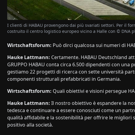
I clienti di HABAU provengono dai più svariati settori. Per il f
costruito il centro logistico europeo vicino a Halle con © DNA
Wirtschaftsforum:
Può dirci qualcosa sui numeri di H
Hauke Lattmann:
Certamente. HABAU Deutschland attua
GRUPPO HABAU conta circa 6.500 dipendenti con una prod
gestiamo 22 progetti di ricerca con sette università par
componenti strutturali prefabbricati in Germania.
Wirtschaftsforum:
Quali obiettivi e visioni persegue H
Hauke Lattmann:
Il nostro obiettivo è espandere la no
tedesca e continuare a essere conosciuti come un partne
qualità affidabile e la sostenibilità per offrire le miglior
positivo alla società.