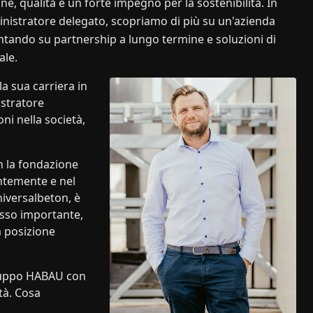
ne, qualità e un forte impegno per la sostenibilità. In
nistratore delegato, scopriamo di più su un'azienda
untando su partnership a lungo termine e soluzioni di
ale.
la sua carriera in
stratore
ni nella società,
n la fondazione
antemente e nel
iversalbeton, è
asso importante,
a posizione
ruppo HABAU con
tà. Cosa