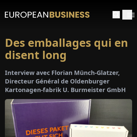
Des emballages qui en
ACCUEIL
disent long
TRETIENS
Interview avec Florian Münch-Glatzer,
PERÇUS
Directeur Général de Oldenburger
Kartonagen-fabrik U. Burmeister GmbH
PÉCIAUX
E-
PAPIER
SALONS