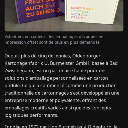
TUALITÉS
À
Volontiers en couleur : les emballages découpés en
PROPOS
impression offset sont de plus en plus demandés
Depuis plus de cinq décennies, Oldenburger
EN
DE
FR
ES
IT
NL
PL
HU
Kartonagenfabrik U. Burmeister GmbH, basée à Bad
Zwischenahn, est un partenaire fiable pour des
CONTACTEZ-
solutions d'emballage personnalisées en carton
NOUS
ondulé. Ce qui a commencé comme une production
traditionnelle de cartonnages s'est développé en une
entreprise moderne et polyvalente, offrant des
emballages créatifs variés ainsi que des concepts
logistiques performants.
Fondée en 1972 par Udo Bur­meister à Oldenburg, la