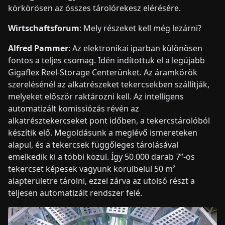
körkörösen az összes tárolórekesz elérésére.
Wirtschaftsforum
: Mely részeket kell még lezárni?
Alfred Pammer
: Az elektronikai iparban különösen
fontos a teljes csomag. Idén indítottuk el a legújabb
Gigaflex Reel-Storage Centerünket. Az áramkörök
szerelésénél az alkatrészeket tekercsekben szállítják,
melyeket először raktározni kell. Az intelligens
automatizált komissiózás révén az
alkatrésztekercseket pont időben, a tekercstárolóból
készítik elő. Megoldásunk a meglévő ismereteken
alapul, és a tekercsek függőleges tárolásával
emelkedik ki a többi közül. Így 50.000 darab 7”-os
tekercset képesek vagyunk körülbelül 50 m²
alapterületre tárolni, ezzel zárva az utolsó részt a
teljesen automatizált rendszer felé.