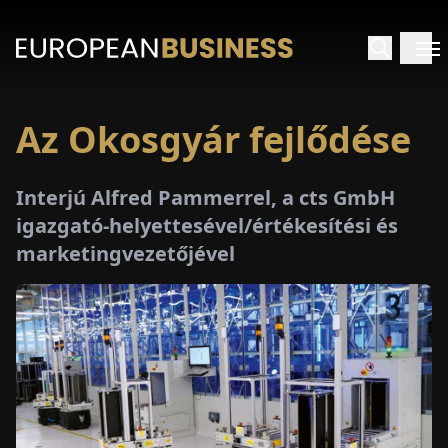
Az Okosgyár fejlődése
EZDŐLAP
Interjú Alfred Pammerrel, a cts GmbH
NTERJÚK
igazgató-helyettesével/értékesítési és
marketingvezetőjével
EKINTÉSEK
AKCIÓK
E-
PAPÍR
ÁSÁROK