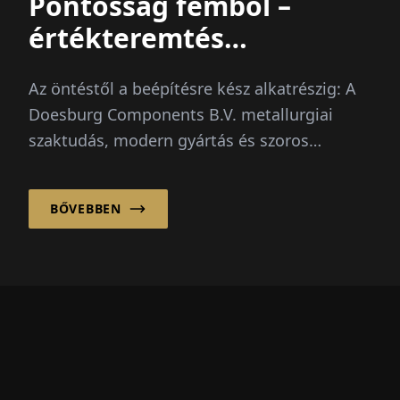
Pontosság fémből –
értékteremtés
tökéletesen
Az öntéstől a beépítésre kész alkatrészig: A
Doesburg Components B.V. metallurgiai
szaktudás, modern gyártás és szoros
ügyfélkapcsolatok jellemzik. D...
BŐVEBBEN