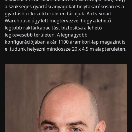
a szükséges gyártási anyagokat helytakarékosan és a
gyártáshoz közeli területen tároljuk. A cts Smart
Warehouse úgy lett megtervezve, hogy a lehető
legtöbb raktárkapacitást biztosítsa a lehető
legkevesebb területen. A legnagyobb
konfigurációjában akár 1100 áramköri-lap magazint is
el tudunk helyezni mindössze 20 x 4,5 m alapterületen.