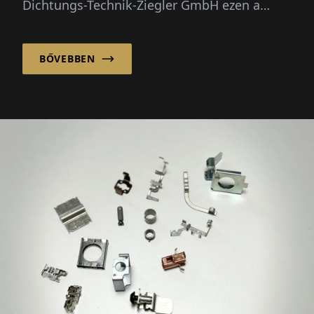
Dichtungs-Technik-Ziegler GmbH ezen a
területen évtizedes E...
BŐVEBBEN