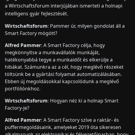
a Wirtschaftsforum interjújában ismerteti a holnapi
intelligens gyár fejlesztését.
Wirtschaftsforum
: Pammer úr, milyen gondolat áll a
Smart Factory mögött?
Alfred Pammer
: A Smart Factory célja, hogy
megkönnyítse a munkavállalók munkáját,
hatékonyabbá tegye a munkaidőt és elkerülje a
hibákat. Számunkra az a cél, hogy meglévő részeket
töltsünk be a gyártási folyamat automatizálásában.
Ebben új megoldásokkal kapcsolódunk a meglévő
portfóliónkhoz.
Wirtschaftsforum
: Hogyan néz ki a holnap Smart
Factory-je?
Alfred Pammer
: A Smart Factory szíve a raktár- és
puffermegoldásaink, amelyeket 2019 óta sikeresen
alkalmazunk az elektronikai és félvezetőiparban, hogy