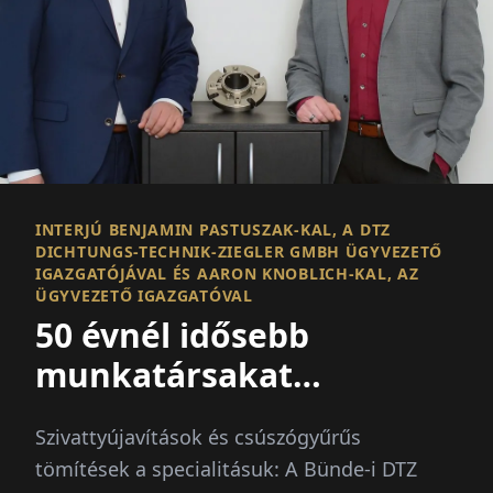
INTERJÚ BENJAMIN PASTUSZAK-KAL, A DTZ
DICHTUNGS-TECHNIK-ZIEGLER GMBH ÜGYVEZETŐ
IGAZGATÓJÁVAL ÉS AARON KNOBLICH-KAL, AZ
ÜGYVEZETŐ IGAZGATÓVAL
50 évnél idősebb
munkatársakat
alkalmazunk
Szivattyújavítások és csúszógyűrűs
tömítések a specialitásuk: A Bünde-i DTZ