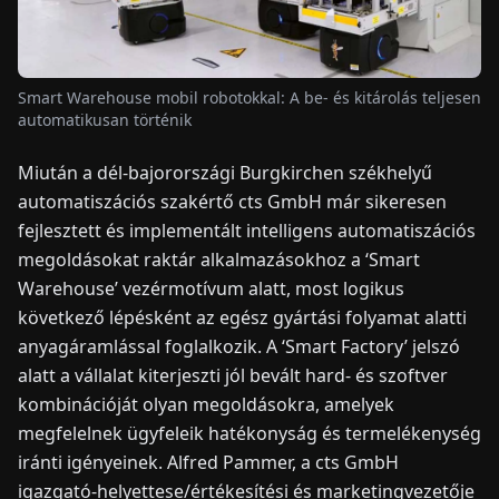
HÍREK
Smart Warehouse mobil robotokkal: A be- és kitárolás teljesen
automatikusan történik
RÓLUNK
Miután a dél-bajorországi Burgkirchen székhelyű
EN
DE
FR
ES
IT
NL
PL
HU
automatiszációs szakértő cts GmbH már sikeresen
fejlesztett és implementált intelligens automatiszációs
megoldásokat raktár alkalmazásokhoz a ‘Smart
KAPCSOLAT
Warehouse’ vezérmotívum alatt, most logikus
következő lépésként az egész gyártási folyamat alatti
anyagáramlással foglalkozik. A ‘Smart Factory’ jelszó
alatt a vállalat kiterjeszti jól bevált hard- és szoftver
kombinációját olyan megoldásokra, amelyek
megfelelnek ügyfeleik hatékonyság és termelékenység
iránti igényeinek. Alfred Pammer, a cts GmbH
igazgató-helyettese/értékesítési és marketingvezetője