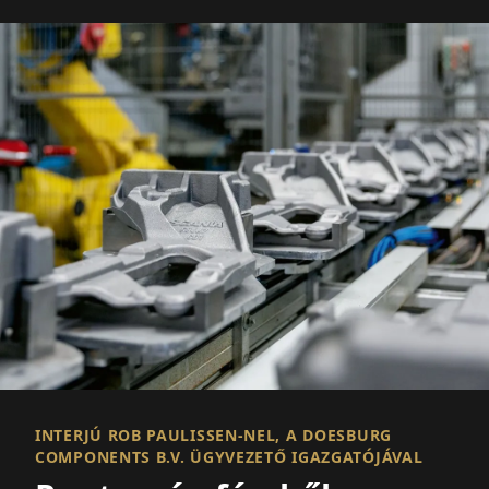
INTERJÚ ROB PAULISSEN-NEL, A DOESBURG
COMPONENTS B.V. ÜGYVEZETŐ IGAZGATÓJÁVAL