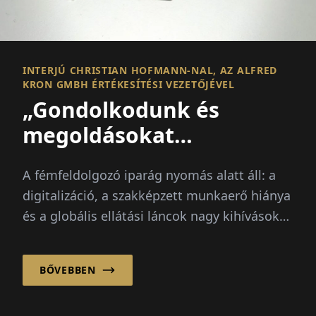
INTERJÚ CHRISTIAN HOFMANN-NAL, AZ ALFRED
KRON GMBH ÉRTÉKESÍTÉSI VEZETŐJÉVEL
„Gondolkodunk és
megoldásokat
szolgáltatunk”
A fémfeldolgozó iparág nyomás alatt áll: a
digitalizáció, a szakképzett munkaerő hiánya
és a globális ellátási láncok nagy kihívások
elé állítják a vállalatokat...
BŐVEBBEN