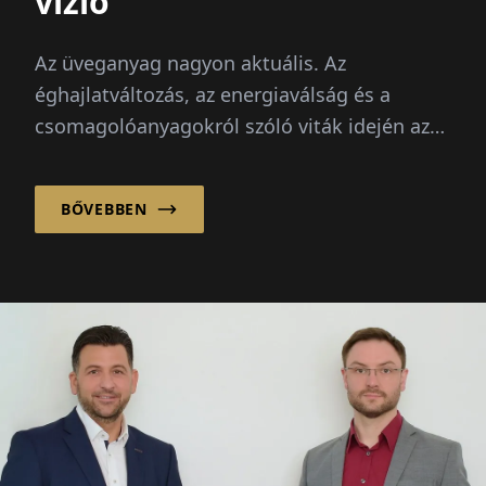
vízió
Az üveganyag nagyon aktuális. Az
éghajlatváltozás, az energiaválság és a
csomagolóanyagokról szóló viták idején az
anyag a reflektorfényben áll: végtelenül
újrahasznosítható...
BŐVEBBEN