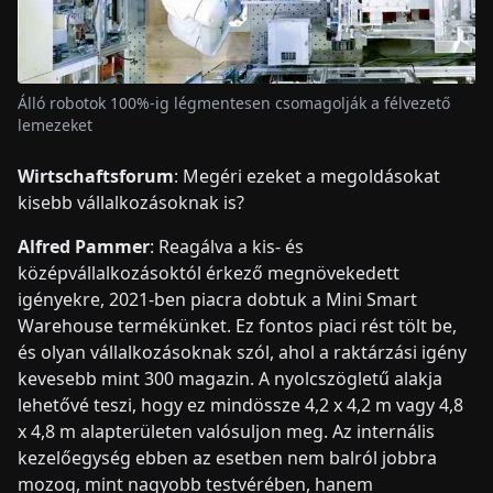
Álló robotok 100%-ig légmentesen csomagolják a félvezető
lemezeket
Wirtschaftsforum
: Megéri ezeket a megoldásokat
kisebb vállalkozásoknak is?
Alfred Pammer
: Reagálva a kis- és
középvállalkozásoktól érkező megnövekedett
igényekre, 2021-ben piacra dobtuk a Mini Smart
Warehouse termékünket. Ez fontos piaci rést tölt be,
és olyan vállalkozásoknak szól, ahol a raktárzási igény
kevesebb mint 300 magazin. A nyolcszögletű alakja
lehetővé teszi, hogy ez mindössze 4,2 x 4,2 m vagy 4,8
x 4,8 m alapterületen valósuljon meg. Az internális
kezelőegység ebben az esetben nem balról jobbra
mozog, mint nagyobb testvérében, hanem