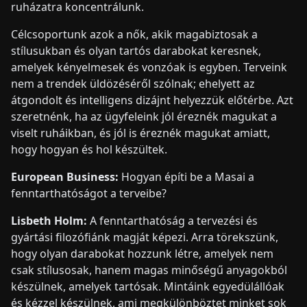
ruházatra koncentrálunk.
Célcsoportunk azok a nők, akik magabiztosak a
stílusukban és olyan tartós darabokat keresnek,
amelyek kényelmesek és vonzóak is egyben. Terveink
nem a trendek üldözéséről szólnak; ehelyett az
átgondolt és intelligens dizájnt helyezzük előtérbe. Azt
szeretnénk, ha az ügyfeleink jól éreznék magukat a
viselt ruháikban, és jól is éreznék magukat amiatt,
hogy hogyan és hol készültek.
European Business:
Hogyan építi be a Masai a
fenntarthatóságot a terveibe?
Lisbeth Holm:
A fenntarthatóság a tervezési és
gyártási filozófiánk magját képezi. Arra törekszünk,
hogy olyan darabokat hozzunk létre, amelyek nem
csak stílusosak, hanem magas minőségű anyagokból
készülnek, amelyek tartósak. Mintáink egyedülállóak
és kézzel készülnek, ami megkülönböztet minket sok