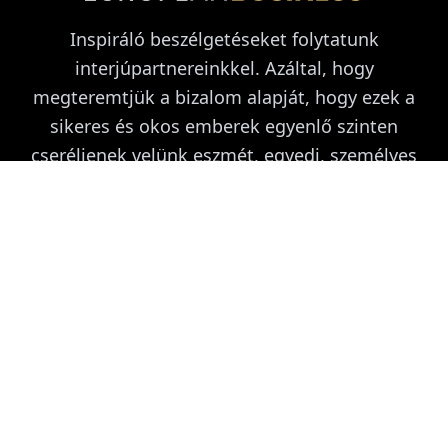
Inspiráló beszélgetéseket folytatunk
interjúpartnereinkkel. Azáltal, hogy
megteremtjük a bizalom alapját, hogy ezek a
sikeres és okos emberek egyenlő szinten
cseréljenek velünk eszmét, egyedi, személyes
tartalmú interjúkat érünk el.
©2026 European Business. Minden jog fenntartva
.
Impresszum
Adatvédelem