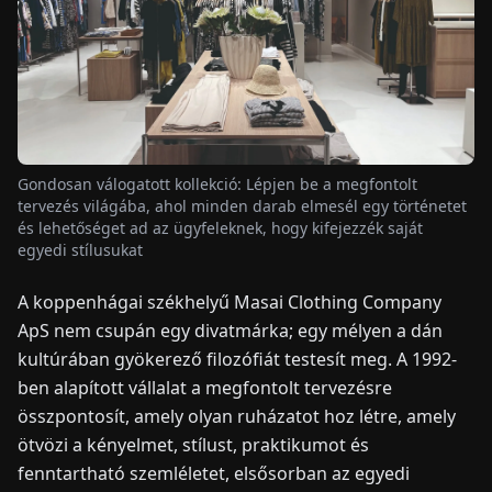
HÍREK
RÓLUNK
Gondosan válogatott kollekció: Lépjen be a megfontolt
EN
DE
FR
ES
IT
NL
PL
HU
tervezés világába, ahol minden darab elmesél egy történetet
és lehetőséget ad az ügyfeleknek, hogy kifejezzék saját
egyedi stílusukat
KAPCSOLAT
A koppenhágai székhelyű Masai Clothing Company
ApS nem csupán egy divatmárka; egy mélyen a dán
kultúrában gyökerező filozófiát testesít meg. A 1992-
ben alapított vállalat a megfontolt tervezésre
összpontosít, amely olyan ruházatot hoz létre, amely
ötvözi a kényelmet, stílust, praktikumot és
fenntartható szemléletet, elsősorban az egyedi