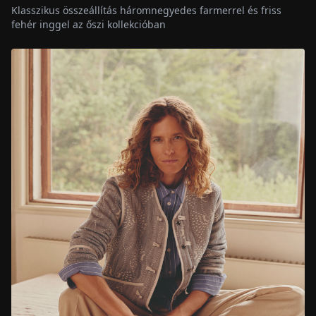
Klasszikus összeállítás háromnegyedes farmerrel és friss
fehér inggel az őszi kollekcióban