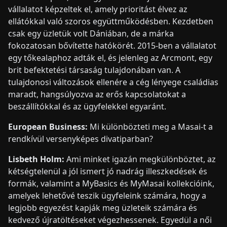
vállalatot képzeltek el, amely prioritást élvez az
ellátókkal való szoros együttműködésben. Kezdetben
csak egy üzletük volt Dániában, de a márka
fokozatosan bővítette hatókörét. 2015-ben a vállalatot
egy tőkealaphoz adták el, és jelenleg az Arcmont, egy
brit befektetési társaság tulajdonában van. A
tulajdonosi változások ellenére a cég lényege családias
maradt, hangsúlyozva az erős kapcsolatokat a
beszállítókkal és az ügyfelekkel egyaránt.
European Business:
Mi különbözteti meg a Masai-t a
rendkívül versenyképes divatiparban?
Lisbeth Holm:
Ami minket igazán megkülönböztet, az
kétségtelenül a jól ismert jó nadrág illeszkedések és
formák, valamint a MyBasics és MyMasai kollekcióink,
amelyek lehetővé teszik ügyfeleink számára, hogy a
legjobb egyezést kapják meg üzleteik számára és
kedvező újratöltéseket végezhessenek. Egyedül a női