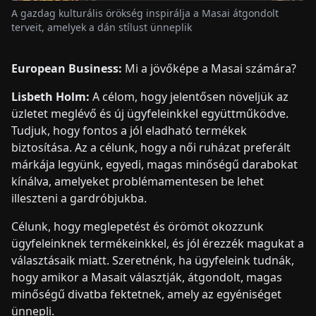
A gazdag kulturális örökség inspirálja a Masai átgondolt
terveit, amelyek a dán stílust ünneplik
European Business:
Mi a jövőképe a Masai számára?
Lisbeth Holm:
A célom, hogy jelentősen növeljük az
üzletet meglévő és új ügyfeleinkkel együttműködve.
Tudjuk, hogy fontos a jól eladható termékek
biztosítása. Az a célunk, hogy a női ruházat preferált
márkája legyünk, egyedi, magas minőségű darabokat
kínálva, amelyeket problémamentesen be lehet
illeszteni a gardróbjukba.
Célunk, hogy meglepetést és örömöt okozzunk
ügyfeleinknek termékeinkkel, és jól érezzék magukat a
választásaik miatt. Szeretnénk, ha ügyfeleink tudnák,
hogy amikor a Masait választják, átgondolt, magas
minőségű divatba fektetnek, amely az egyéniséget
ünnepli.