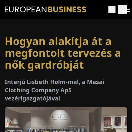
Hogyan alakítja át a
EZDŐLAP
megfontolt tervezés a
NTERJÚK
nők gardróbját
EKINTÉSEK
Interjú Lisbeth Holm-mal, a Masai
Clothing Company ApS
AKCIÓK
vezérigazgatójával
E-
PAPÍR
ÁSÁROK