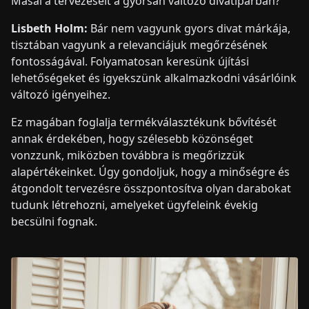
Masai a tervezéseit a gyorsan változó divatiparban?
Lisbeth Holm:
Bár nem vagyunk gyors divat márkája,
tisztában vagyunk a relevanciájuk megőrzésének
fontosságával. Folyamatosan keresünk újítási
lehetőségeket és igyekszünk alkalmazkodni vásárlóink
változó igényeihez.
Ez magában foglalja termékválasztékunk bővítését
annak érdekében, hogy szélesebb közönséget
vonzzunk, miközben továbbra is megőrizzük
alapértékeinket. Úgy gondoljuk, hogy a minőségre és
átgondolt tervezésre összpontosítva olyan darabokat
tudunk létrehozni, amelyeket ügyfeleink évekig
becsülni fognak.