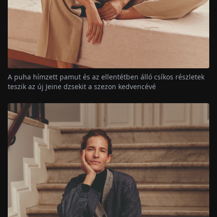
A puha hímzett pamut és az ellentétben álló csíkos részletek
teszik az új Jeine dzsekit a szezon kedvencévé