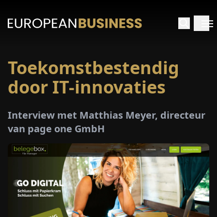
Toekomstbestendig
RTPAGINA
door IT-innovaties
TERVIEWS
Interview met Matthias Meyer, directeur
ZICHTEN
van page one GmbH
PECIALS
E-
PAPIER
EURZEN