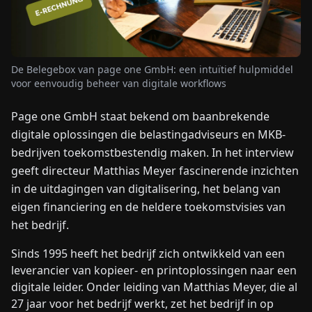
NIEUWS
De Belegebox van page one GmbH: een intuïtief hulpmiddel
OVER
voor eenvoudig beheer van digitale workflows
ONS
Page one GmbH staat bekend om baanbrekende
digitale oplossingen die belastingadviseurs en MKB-
EN
DE
FR
ES
IT
NL
PL
HU
bedrijven toekomstbestendig maken. In het interview
geeft directeur Matthias Meyer fascinerende inzichten
NEEM
in de uitdagingen van digitalisering, het belang van
CONTACT
eigen financiering en de heldere toekomstvisies van
OP
het bedrijf.
Sinds 1995 heeft het bedrijf zich ontwikkeld van een
leverancier van kopieer- en printoplossingen naar een
digitale leider. Onder leiding van Matthias Meyer, die al
27 jaar voor het bedrijf werkt, zet het bedrijf in op