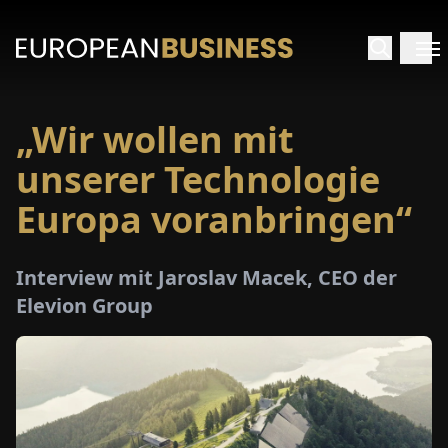
„Wir wollen mit
ARTSEITE
unserer Technologie
TERVIEWS
Europa voranbringen“
MENWELTEN
Interview mit Jaroslav Macek, CEO der
Elevion Group
PECIALS
E-
PAPER
MESSEN