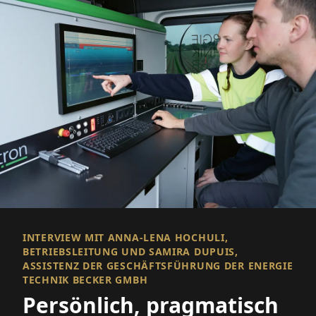
INTERVIEW MIT ANNA-LENA HOCHULI,
BETRIEBSLEITUNG UND SAMIRA DUPUIS,
ASSISTENZ DER GESCHÄFTSFÜHRUNG DER ENERGIE
TECHNIK BECKER GMBH
Persönlich, pragmatisch