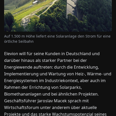
NEWS
ÜBER
UNS
Auf 1.500 m Höhe liefert eine Solaranlage den Strom für eine
örtliche Seilbahn
EN
DE
FR
ES
IT
NL
PL
HU
Elevion will für seine Kunden in Deutschland und
darüber hinaus als starker Partner bei der
Energiewende auftreten: durch die Entwicklung,
KONTAKT
ZU
Implementierung und Wartung von Heiz-, Wärme- und
UNS
Energiesystemen im Industriekontext, aber auch im
Rahmen der Errichtung von Solarparks,
Biomethananlagen und bei ähnlichen Projekten.
Geschäftsführer Jaroslav Macek sprach mit
Wirtschaftsforum unter anderem über aktuelle
Projekte und das starke Wachstumspotenzial seines