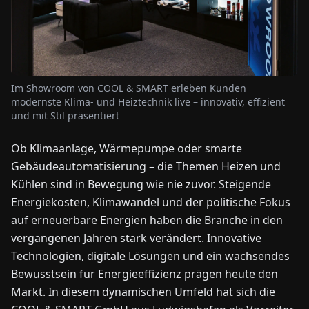
NEWS
ÜBER
Im Showroom von COOL & SMART erleben Kunden
UNS
modernste Klima- und Heiztechnik live – innovativ, effizient
und mit Stil präsentiert
EN
DE
FR
ES
IT
NL
PL
HU
Ob Klimaanlage, Wärmepumpe oder smarte
Gebäudeautomatisierung – die Themen Heizen und
KONTAKT
Kühlen sind in Bewegung wie nie zuvor. Steigende
ZU
Energiekosten, Klimawandel und der politische Fokus
UNS
auf erneuerbare Energien haben die Branche in den
vergangenen Jahren stark verändert. Innovative
Technologien, digitale Lösungen und ein wachsendes
Bewusstsein für Energieeffizienz prägen heute den
Markt. In diesem dynamischen Umfeld hat sich die