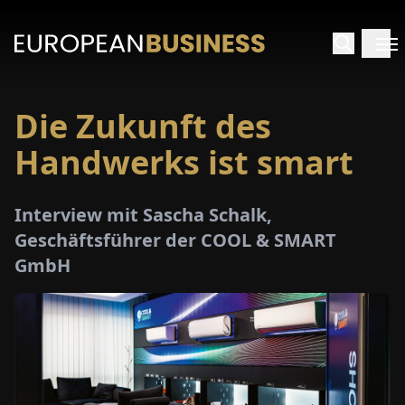
Die Zukunft des
ARTSEITE
Handwerks ist smart
TERVIEWS
Interview mit Sascha Schalk,
MENWELTEN
Geschäftsführer der COOL & SMART
GmbH
PECIALS
E-
PAPER
MESSEN