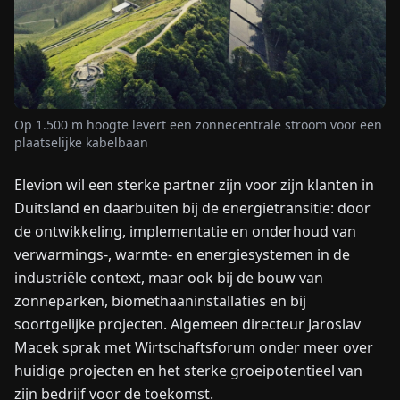
NIEUWS
OVER
ONS
Op 1.500 m hoogte levert een zonnecentrale stroom voor een
plaatselijke kabelbaan
EN
DE
FR
ES
IT
NL
PL
HU
Elevion wil een sterke partner zijn voor zijn klanten in
Duitsland en daarbuiten bij de energietransitie: door
de ontwikkeling, implementatie en onderhoud van
NEEM
CONTACT
verwarmings-, warmte- en energiesystemen in de
OP
industriële context, maar ook bij de bouw van
zonneparken, biomethaaninstallaties en bij
soortgelijke projecten. Algemeen directeur Jaroslav
Macek sprak met Wirtschaftsforum onder meer over
huidige projecten en het sterke groeipotentieel van
zijn bedrijf voor de toekomst.