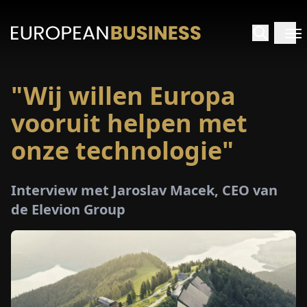
"Wij willen Europa
RTPAGINA
vooruit helpen met
TERVIEWS
onze technologie"
ZICHTEN
Interview met Jaroslav Macek, CEO van
de Elevion Group
PECIALS
E-
PAPIER
EURZEN