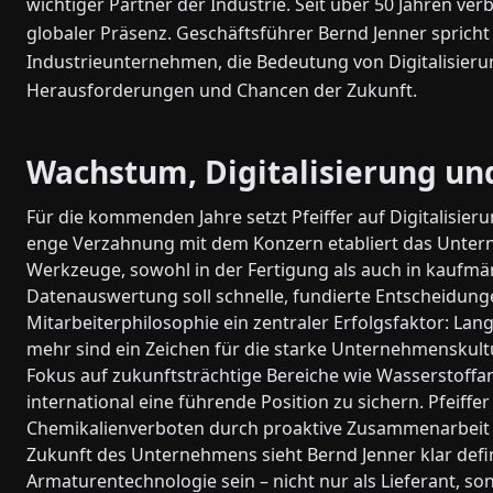
wichtiger Partner der Industrie. Seit über 50 Jahren v
globaler Präsenz. Geschäftsführer Bernd Jenner spri
Industrieunternehmen, die Bedeutung von Digitalisierun
Herausforderungen und Chancen der Zukunft.
Wachstum, Digitalisierung un
Für die kommenden Jahre setzt Pfeiffer auf Digitalisieru
enge Verzahnung mit dem Konzern etabliert das Untern
Werkzeuge, sowohl in der Fertigung als auch in kaufmän
Datenauswertung soll schnelle, fundierte Entscheidunge
Mitarbeiterphilosophie ein zentraler Erfolgsfaktor: La
mehr sind ein Zeichen für die starke Unternehmenskultu
Fokus auf zukunftsträchtige Bereiche wie Wasserstoff
international eine führende Position zu sichern. Pfeif
Chemikalienverboten durch proaktive Zusammenarbeit m
Zukunft des Unternehmens sieht Bernd Jenner klar defin
Armaturentechnologie sein – nicht nur als Lieferant, so