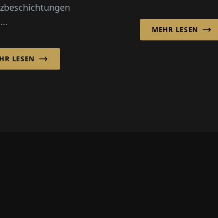
modernen Industri
zbeschichtungen
doch seine Produk
u
MEHR LESEN
wird zunehmend
pezialisierten
komplexer.
elungsprozessen
HR LESEN
e industrielle
flächenbehandlung
entscheidende
 in der modernen
gung geworden –
sondere im
obilsektor.