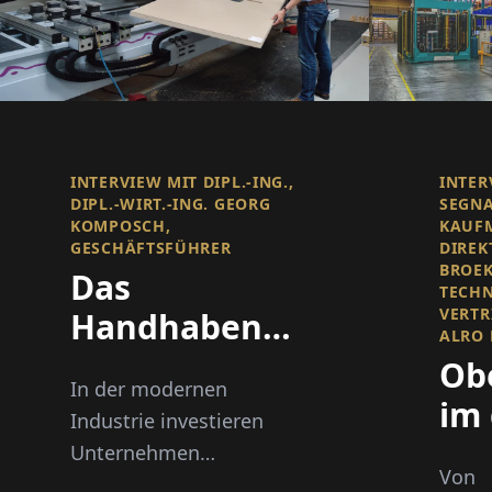
INTERVIEW MIT DIPL.-ING.,
INTER
DIPL.-WIRT.-ING. GEORG
SEGN
KOMPOSCH,
KAUF
GESCHÄFTSFÜHRER
DIREK
BROE
Das
TECHN
VERTR
Handhaben
ALRO 
schwerer
Ob
In der modernen
Lasten
im
Industrie investieren
erleichtern
Ma
Unternehmen
Von
zunehmend in