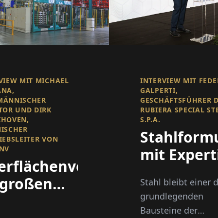
VIEW MIT MICHAEL
INTERVIEW MIT FEDE
ANA,
GALPERTI,
MÄNNISCHER
GESCHÄFTSFÜHRER 
TOR UND DIRK
RUBIERA SPECIAL ST
KHOVEN,
S.P.A.
ISCHER
Stahlform
IEBSLEITER VON
NV
mit Expert
erflächenveredelung
 großen
Stahl bleibt einer 
grundlegenden
ßstab
Bausteine der