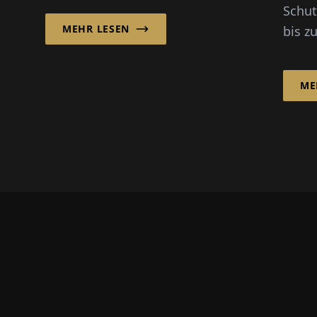
Schut
intelligente
MEHR LESEN
bis z
Handhabungs- und
hochs
Hebelösungen, um
Vered
Effizienz, Ergonomie
ME
hat di
und...
Ober
eine 
Rolle
Ferti
insbe
Autom