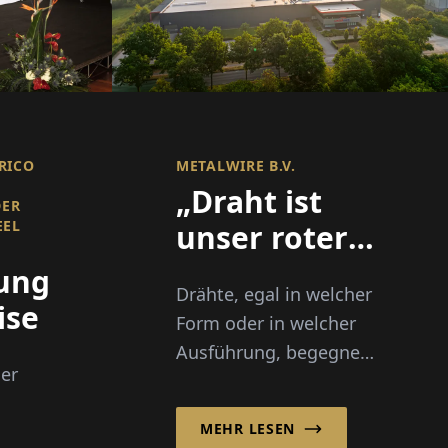
RICO
METALWIRE B.V.
„Draht ist
DER
EEL
unser roter
Faden“
ung
Drähte, egal in welcher
ise
Form oder in welcher
Ausführung, begegnen
der
uns in der Mikrowelle,
im Gartenzaun oder
MEHR LESEN
beim Reisekoffer...