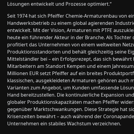
Lösungen entwickelt und Prozesse optimiert.“
Seit 1974 hat sich Pfeiffer Chemie-Armaturenbau von e
Handwerksbetrieb zu einem global agierenden Indust
entwickelt. Mit der Vision, Armaturen mit PTFE auszukleid
heute ein führender Akteur in der Branche. Als Tochte
profitiert das Unternehmen von einem weltweiten Netz
Produktionsstandorten und behält gleichzeitig seine Eig
Mittelständler bei – ein Erfolgsrezept, das sich bewährt 
Mitarbeitern am Standort Kempen und einem Jahresum
Millionen EUR setzt Pfeiffer auf ein breites Produktport
klassischen, ausgekleideten Armaturen gehören auch m
Varianten zum Angebot, um Kunden umfassende Lösun
Hand bereitzustellen. Die kontinuierliche Expansion u
globaler Produktionskapazitäten machen Pfeiffer wider
gegenüber Marktschwankungen. Diese Strategie hat sich
Krisenzeiten bewährt – auch während der Coronapand
Unternehmen ein stabiles Wachstum verzeichnen.