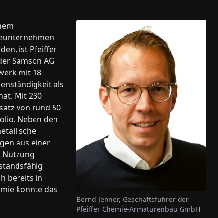
inem
rieunternehmen
en, ist Pfeiffer
r der Samson AG
werk mit 18
enständigkeit als
hat. Mit 230
satz von rund 50
folio. Neben den
etallische
gen aus einer
nd Nutzung
standsfähig
 bereits in
emie konnte das
Bernd Jenner, Geschäftsführer der
Pfeiffer Chemie-Armaturenbau GmbH