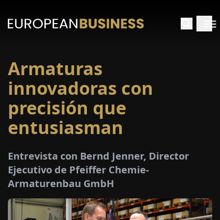
Armaturas
INICIO
innovadoras con
TREVISTAS
precisión que
entusiasman
SPECTIVAS
PECIALES
Entrevista con Bernd Jenner, Director
Ejecutivo de Pfeiffer Chemie-
E-
Armaturenbau GmbH
PAPEL
FERIAS