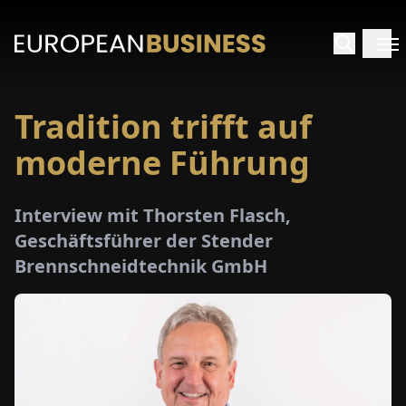
Tradition trifft auf
ARTSEITE
moderne Führung
TERVIEWS
Interview mit Thorsten Flasch,
MENWELTEN
Geschäftsführer der Stender
Brennschneidtechnik GmbH
PECIALS
E-
PAPER
MESSEN