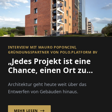
INTERVIEW MIT MAURO POPONCINI,
GRÜNDUNGSPARTNER VON POLO.PLATFORM BV
„Jedes Projekt ist eine
Chance, einen Ort zu
verbessern und eine
Architektur geht heute weit über das
Gemeinschaft zu
Entwerfen von Gebäuden hinaus.
stärken!“
MEHR LESEN