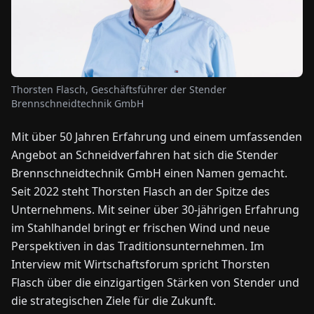
NEWS
ÜBER
Thorsten Flasch, Geschäftsführer der Stender
UNS
Brennschneidtechnik GmbH
Mit über 50 Jahren Erfahrung und einem umfassenden
EN
DE
FR
ES
IT
NL
PL
HU
Angebot an Schneidverfahren hat sich die Stender
Brennschneidtechnik GmbH einen Namen gemacht.
KONTAKT
Seit 2022 steht Thorsten Flasch an der Spitze des
ZU
Unternehmens. Mit seiner über 30-jährigen Erfahrung
UNS
im Stahlhandel bringt er frischen Wind und neue
Perspektiven in das Traditionsunternehmen. Im
Interview mit Wirtschaftsforum spricht Thorsten
Flasch über die einzigartigen Stärken von Stender und
die strategischen Ziele für die Zukunft.