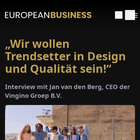
„Wir wollen
ARTSEITE
Trendsetter in Design
TERVIEWS
und Qualität sein!“
MENWELTEN
Interview mit Jan van den Berg, CEO der
Vingino Groep B.V.
PECIALS
E-
PAPER
MESSEN