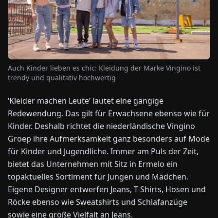
NEWS
ÜBER
UNS
Auch Kinder lieben es chic: Kleidung der Marke Vingino ist
trendy und qualitativ hochwertig
EN
DE
FR
ES
IT
NL
PL
HU
‘Kleider machen Leute’ lautet eine gängige
Redewendung. Das gilt für Erwachsene ebenso wie für
Kinder. Deshalb richtet die niederländische Vingino
KONTAKT
ZU
Groep ihre Aufmerksamkeit ganz besonders auf Mode
UNS
für Kinder und Jugendliche. Immer am Puls der Zeit,
bietet das Unternehmen mit Sitz in Ermelo ein
topaktuelles Sortiment für Jungen und Mädchen.
Eigene Designer entwerfen Jeans, T-Shirts, Hosen und
Röcke ebenso wie Sweatshirts und Schlafanzüge
sowie eine große Vielfalt an Jeans.