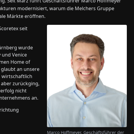
ung. Seit März führt Geschäftsführer Marco Hoffmeyer
rukturen modernisiert, warum die Melchers Gruppe
ale Märkte eröffnen.
Scoretex seit
Nürnberg wurde
y und Venice
amen Home of
 glaubt an unsere
 wirtschaftlich
t aber zurückging,
erfolg nicht
Unternehmens an.
richtung
Marco Hoffmeyer, Geschäftsführer der