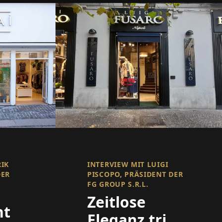
RIK
INTERVIEW MIT LUIGI
DER
PISCOPO, PRÄSIDENT DER
FG GROUP S.R.L.
Zeitlose
ht
Eleganz trifft