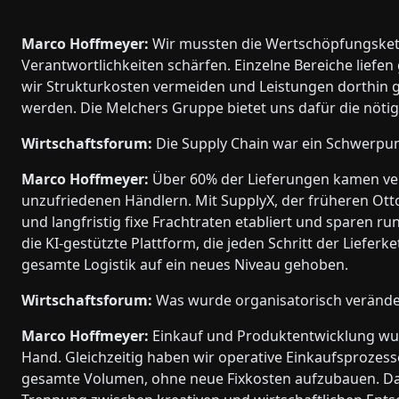
Marco Hoffmeyer:
Wir mussten die Wertschöpfungskett
Verantwortlichkeiten schärfen. Einzelne Bereiche liefen
wir Strukturkosten vermeiden und Leistungen dorthin geb
werden. Die Melchers Gruppe bietet uns dafür die nötig
Wirtschaftsforum:
Die Supply Chain war ein Schwerpun
Marco Hoffmeyer:
Über 60% der Lieferungen kamen vers
unzufriedenen Händlern. Mit SupplyX, der früheren Otto
und langfristig fixe Frachtraten etabliert und sparen r
die KI-gestützte Plattform, die jeden Schritt der Lieferk
gesamte Logistik auf ein neues Niveau gehoben.
Wirtschaftsforum:
Was wurde organisatorisch verände
Marco Hoffmeyer:
Einkauf und Produktentwicklung wurd
Hand. Gleichzeitig haben wir operative Einkaufsprozes
gesamte Volumen, ohne neue Fixkosten aufzubauen. Das 