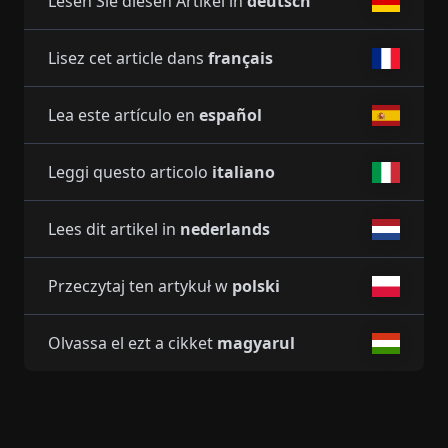
Lesen Sie diesen Artikel in
deutsch
Lisez cet article dans
français
Lea este artículo en
español
Leggi questo articolo
italiano
Lees dit artikel in
nederlands
Przeczytaj ten artykuł w
polski
Olvassa el ezt a cikket
magyarul