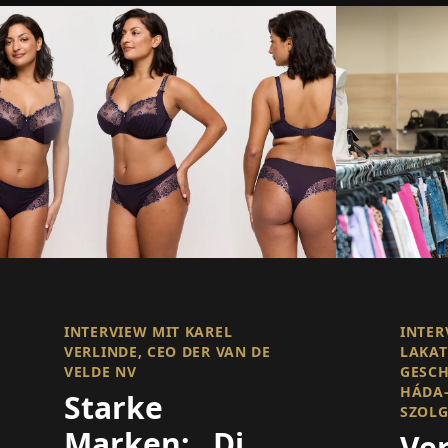
INTERVIEW MIT KAREL
INTER
VERLINDE, CEO DER VAN DE
LAKAT
VELDE NV
GESCH
HÁDA-
Starke
SZOLG
Marken: „Die
Ve