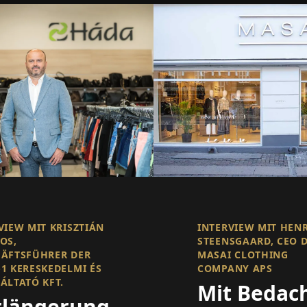
VIEW MIT KRISZTIÁN
INTERVIEW MIT HEN
OS,
STEENSGAARD, CEO 
ÄFTSFÜHRER DER
MASAI CLOTHING
1 KERESKEDELMI ÉS
COMPANY APS
ÁLTATÓ KFT.
Mit Bedac
rlängerung