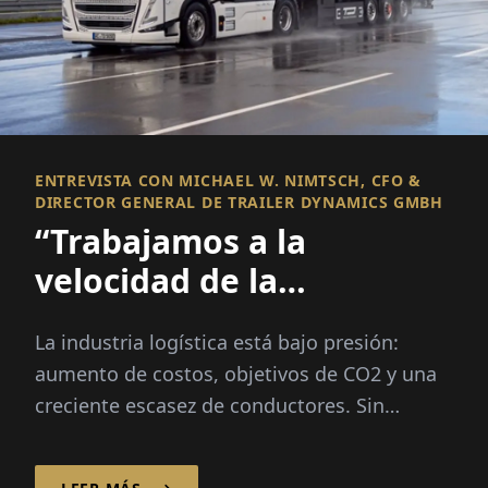
ENTREVISTA CON MICHAEL W. NIMTSCH, CFO &
DIRECTOR GENERAL DE TRAILER DYNAMICS GMBH
“Trabajamos a la
velocidad de la
innovación –
La industria logística está bajo presión:
Lamentablemente la
aumento de costos, objetivos de CO2 y una
burocracia no”
creciente escasez de conductores. Sin
embargo, Michael W. Nimtsch cree
firmemente en un...