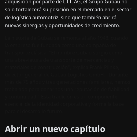
adquisición por parte de L.I.T. AG, el Grupo Gübau no
solo fortalecerá su posición en el mercado en el sector
de logística automotriz, sino que también abrirá
nuevas sinergias y oportunidades de crecimiento.
La historia de Gübau se remonta al año 1948, cuando
la empresa fue fundada como una compañía de
transporte clásica. "El nombre Gübau surgió como
una abreviatura de transporte de mercancías y
materiales de construcción", explica Frank Plinke,
director general de Gübau Logistics GmbH. "Durante
más de 75 años y tres generaciones familiares, hemos
trabajado para ganarnos una reputación de fiabilidad
y continuidad." Esta tradición es un componente
esencial de la identidad corporativa y forma la base
para el desarrollo futuro.
Abrir un nuevo capítulo