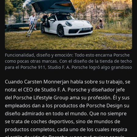
OTICIAS
ACERCA
DE
Funcionalidad, diseño y emoción: Todo esto encarna Porsche
EN
DE
FR
ES
IT
NL
PL
HU
como pocas otras marcas. Con el diseño de la tienda de techo
para el Porsche 911, Studio F. A. Porsche logró algo grandioso
CONTÁCTENOS
Cuando Carsten Monnerjan habla sobre su trabajo, se
nota: el CEO de Studio F. A. Porsche y diseñador jefe
del Porsche Lifestyle Group ama su profesión. Él y sus
empleados dan a los productos de Porsche Design su
diseño admirado en todo el mundo. Que no siempre
se trata de coches deportivos, sino de mundos de
productos completos, cada uno de los cuales respira