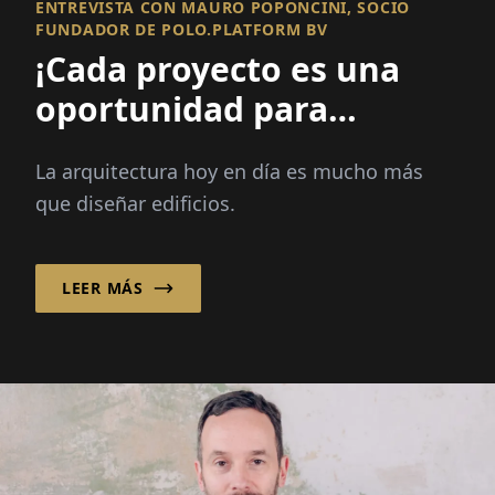
ENTREVISTA CON MAURO POPONCINI, SOCIO
FUNDADOR DE POLO.PLATFORM BV
¡Cada proyecto es una
oportunidad para
mejorar un lugar y
La arquitectura hoy en día es mucho más
fortalecer una
que diseñar edificios.
comunidad!
LEER MÁS