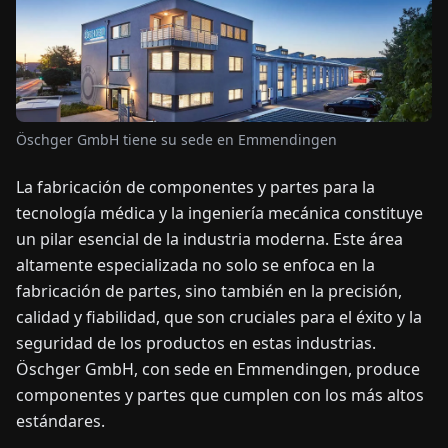
OTICIAS
ACERCA
DE
Öschger GmbH tiene su sede en Emmendingen
La fabricación de componentes y partes para la
EN
DE
FR
ES
IT
NL
PL
HU
tecnología médica y la ingeniería mecánica constituye
un pilar esencial de la industria moderna. Este área
CONTÁCTENOS
altamente especializada no solo se enfoca en la
fabricación de partes, sino también en la precisión,
calidad y fiabilidad, que son cruciales para el éxito y la
seguridad de los productos en estas industrias.
Öschger GmbH, con sede en Emmendingen, produce
componentes y partes que cumplen con los más altos
estándares.