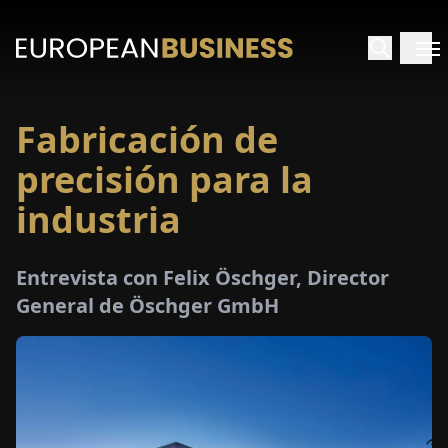
Fabricación de
INICIO
precisión para la
TREVISTAS
industria
SPECTIVAS
Entrevista con Felix Öschger, Director
General de Öschger GmbH
PECIALES
E-
PAPEL
FERIAS