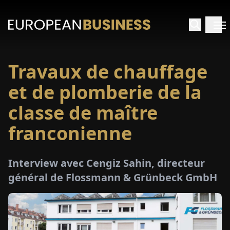
Travaux de chauffage
ACCUEIL
et de plomberie de la
TRETIENS
classe de maître
franconienne
PERÇUS
PÉCIAUX
Interview avec Cengiz Sahin, directeur
général de Flossmann & Grünbeck GmbH
E-
PAPIER
SALONS