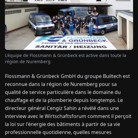
TUALITÉS
À
PROPOS
L'équipe de Flossmann & Grünbeck est active dans toute la
EN
DE
FR
ES
IT
NL
PL
HU
région de Nuremberg
Flossmann & Grünbeck GmbH du groupe Builtech est
CONTACTEZ-
reconnue dans la région de Nuremberg pour sa
NOUS
qualité de service particulière dans le domaine du
chauffage et de la plomberie depuis longtemps. Le
directeur général Cengiz Sahin a révélé dans une
interview avec le Wirtschaftsforum comment il perçoit
la loi sur l'énergie des bâtiments à partir de sa vie
professionnelle quotidienne, quelles mesures