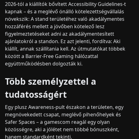
2026-tól a kiállítók bővített Accessibility Guidelines-t
kapnak – és a meglévő önálló kötelezettségvállalás
növekszik: A stand területéhez való akadálymentes
hozzáférés mellett a jövőben kötelező lesz
figyelmeztetéseket adni az akadálymentesített
ajánlatokról a standon. Ez azt jelenti, fordítva: Aki
kiállít, annak szállítania kell. Az útmutatókat többek
között a Barrier-Free Gaming hálózattal
együttműködésben dolgozták ki.
Több személyzettel a
tudatosságért
Egy plusz Awareness-pult északon a területen, egy
megnövekedett csapat, meglévő pihenőhelyek és
Safer Spaces – a gamescom reagál egy olyan
közösségre, aki a jólétet nem többé bónuszként,
hanem standardként tekinti.