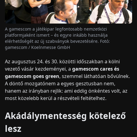
HÍREK
A gamescom a játékipar legfontosabb nemzetközi
platformjaként ismert – és egyre inkább használja
RÓLUNK
elérhetőségét az új szabványok bevezetésére. Fotó:
gamescom / Koelnmesse GmbH
EN
DE
FR
ES
IT
NL
PL
HU
Az augusztus 24. és 30. közötti időszakban a kölni
vezető vásár kezdeményei, a
gamescom cares és
KAPCSOLAT
gamescom goes green
, szemmel láthatóan bővülnek.
A döntő mozgatónem a egyes gesztusban nem,
hanem az irányban rejlik: ami eddig önkéntes volt, az
most közelebb kerül a részvételi feltételhez.
Akádálymentesség kötelező
lesz