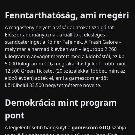
Fenntarthatóság, ami megéri
A magasfény helyett a vásár adatokat szolgáltat.
Először adományoznak a kiállítók felesleges
standcateringet a Kölner Tafelnek. A Trash Galore –
mely már a harmadik évben van – legutóbb 2.260
kilogramm anyagot mentett meg a kidobástól, ez kb.
5.000 kilogramm CO₂ megtakarítást jelent. Több mint
12.500 Green Ticketet (20 százalékkal többet, mint az
előző évben) adtak el, ami a gamescom erdőt
körülbelül 33.500 négyzetméterre növelte.
Demokrácia mint program
pont
A legjelentősebb hangsúlyt a
gamescom GDQ
szabja
meg: A Speedrunning esemény Games Done Quick