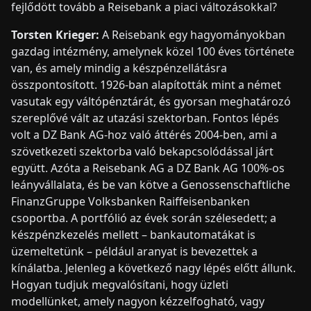
fejlődött tovább a Reisebank a piaci változásokkal?
Torsten Krieger:
A Reisebank egy hagyományokban
gazdag intézmény, amelynek közel 100 éves története
van, és amely mindig a készpénzellátásra
összpontosított. 1926-ban alapították mint a német
vasutak egy váltópénztárát, és gyorsan meghatározó
szereplővé vált az utazási szektorban. Fontos lépés
volt a DZ Bank AG-hoz való áttérés 2004-ben, ami a
szövetkezeti szektorba való bekapcsolódással járt
együtt. Azóta a Reisebank AG a DZ Bank AG 100%-os
leányvállalata, és be van kötve a Genossenschaftliche
FinanzGruppe Volksbanken Raiffeisenbanken
csoportba. A portfólió az évek során szélesedett; a
készpénzkezelés mellett – bankautomatákat is
üzemeltetünk – például aranyat is bevezettek a
kínálatba. Jelenleg a következő nagy lépés előtt állunk.
Hogyan tudjuk megvalósítani, hogy üzleti
modellünket, amely nagyon kézzelfogható, vagy