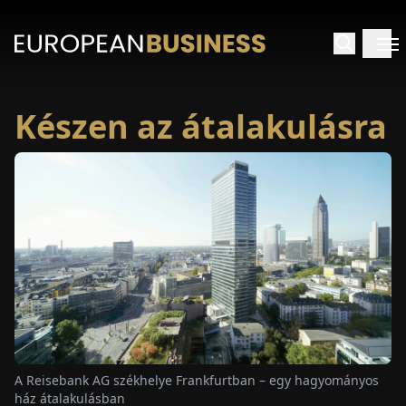
Készen az átalakulásra
EZDŐLAP
NTERJÚK
EKINTÉSEK
AKCIÓK
E-
PAPÍR
A Reisebank AG székhelye Frankfurtban – egy hagyományos
ház átalakulásban
ÁSÁROK