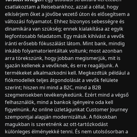
csatlakoztam a Reisebankhoz, azzal a céllal, hogy
elkísérjem őket a jövőbe vezető úton és elősegítsem a
változási folyamatot. Ehhez bizonyos sebességre és
dinamikára van szükség; ennek kialakítása az egyik
legfontosabb feladatom. Egy másik kihívást a vevők
iránti erősebb fókuszálást látom. Mint bank, mindig
inkább folyamatorientáltak voltunk; most azonban
arra törekszünk, hogy jobban megismerjük, mit is
igazán kellenek a vevőknek, és erre reagáljunk. A
termékeket alkalmazkodni kell. Megkezdtük például a
fiókmodellek teljes átgondolását a vevők felülete
szerint; hiszen mi mind a B2C, mind a B2B
szegmensekben tevékenykedünk. Ezért mind a végső
felhasználók, mind a bankok igényeire oda kell
figyelnünk. Az online üzletágunkat Customer Journey
szempontjai alapján modernizáltuk. A fiókokban
magukban is szeretnénk az ott-tartózkodást
különleges élményekké tenni. És nem utolsósorban a