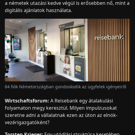
a németek utazási kedve végül is erősebben nő, mint a
digitális ajánlatok használata.
84 fiók Németországban gondoskodik az ügyfelek igényeiről
Wirtschaftsforum:
A Reisebank egy átalakulási
folyamaton megy keresztül. Milyen impulzusokat
szeretne adni a vállalatnak ezen az úton az elnök-
vezérigazgatóként?
Torsten Krieger:
Egy utódlási struktúra keretében