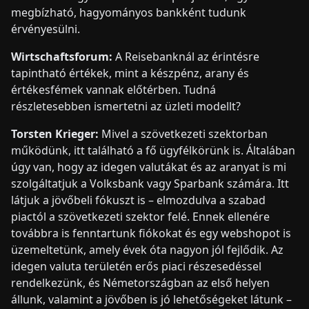
megbízható, hagyományos bankként tudunk
érvényesülni.
Wirtschaftsforum:
A Reisebanknál az érintésre
tapintható értékek, mint a készpénz, arany és
értékesfémek vannak előtérben. Tudná
részletesebben ismertetni az üzleti modellt?
Torsten Krieger:
Mivel a szövetkezeti szektorban
működünk, itt található a fő ügyfélkörünk is. Általában
úgy van, hogy az idegen valutákat és az aranyat is mi
szolgáltatjuk a Volksbank vagy Sparbank számára. Itt
látjuk a jövőbeli fókuszt is – elmozdulva a szabad
piactól a szövetkezeti szektor felé. Ennek ellenére
továbbra is fenntartunk fiókokat és egy webshopot is
üzemeltetünk, amely évek óta nagyon jól fejlődik. Az
idegen valuta területén erős piaci részesedéssel
rendelkezünk, és Németországban az első helyen
állunk, valamint a jövőben is jó lehetőségeket látunk –