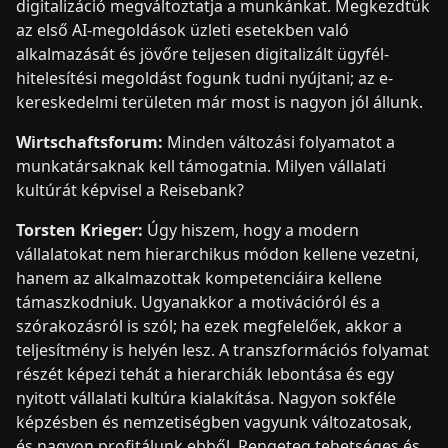
digitalizáció megváltoztatja a munkánkat. Megkezdtük
az első AI-megoldások üzleti esetekben való
alkalmazását és jövőre teljesen digitalizált ügyfél-
hitelesítési megoldást fogunk tudni nyújtani; az e-
kereskedelmi területen már most is nagyon jól állunk.
Wirtschaftsforum:
Minden változási folyamatot a
munkatársaknak kell támogatnia. Milyen vállalati
kultúrát képvisel a Reisebank?
Torsten Krieger:
Úgy hiszem, hogy a modern
vállalatokat nem hierarchikus módon kellene vezetni,
hanem az alkalmazottak kompetenciáira kellene
támaszkodniuk. Ugyanakkor a motivációról és a
szórakozásról is szól; ha ezek megfelelőek, akkor a
teljesítmény is helyén lesz. A transzformációs folyamat
részét képezi tehát a hierarchiák lebontása és egy
nyitott vállalati kultúra kialakítása. Nagyon sokféle
képzésben és nemzetiségben vagyunk változatosak,
és nagyon profitálunk ebből. Rengeteg tehetséges és