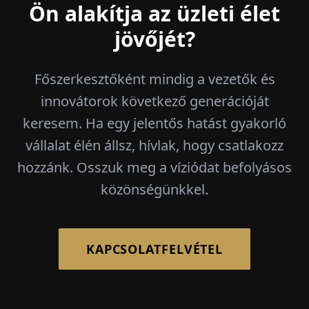
Ön alakítja az üzleti élet
jövőjét?
Főszerkesztőként mindig a vezetők és
innovátorok következő generációját
keresem. Ha egy jelentős hatást gyakorló
vállalat élén állsz, hívlak, hogy csatlakozz
hozzánk. Osszuk meg a víziódat befolyásos
közönségünkkel.
KAPCSOLATFELVÉTEL