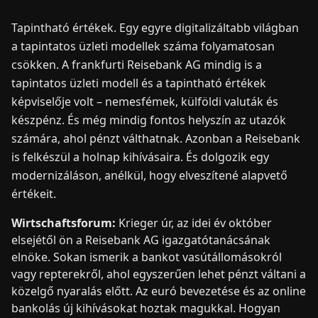
Tapintható értékek. Egy egyre digitalizáltabb világban
HÍREK
a tapintatos üzleti modellek száma folyamatosan
csökken. A frankfurti Reisebank AG mindig is a
RÓLUNK
tapintatos üzleti modell és a tapintható értékek
képviselője volt – nemesfémek, külföldi valuták és
készpénz. És még mindig fontos helyszín az utazók
EN
DE
FR
ES
IT
NL
PL
HU
számára, ahol pénzt válthatnak. Azonban a Reisebank
is felkészül a holnap kihívásaira. És dolgozik egy
KAPCSOLAT
modernizáláson, anélkül, hogy elveszítené alapvető
értékeit.
Wirtschaftsforum:
Krieger úr, az idei év október
elsejétől ön a Reisebank AG igazgatótanácsának
elnöke. Sokan ismerik a bankot vasútállomásokról
vagy repterekről, ahol egyszerűen lehet pénzt váltani a
közelgő nyaralás előtt. Az euró bevezetése és az online
bankolás új kihívásokat hoztak magukkal. Hogyan