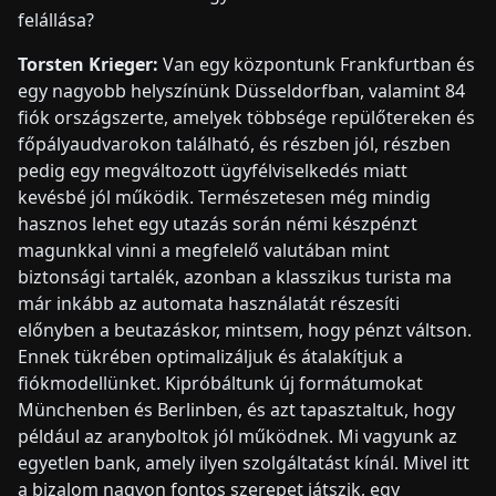
felállása?
Torsten Krieger:
Van egy központunk Frankfurtban és
egy nagyobb helyszínünk Düsseldorfban, valamint 84
fiók országszerte, amelyek többsége repülőtereken és
főpályaudvarokon található, és részben jól, részben
pedig egy megváltozott ügyfélviselkedés miatt
kevésbé jól működik. Természetesen még mindig
hasznos lehet egy utazás során némi készpénzt
magunkkal vinni a megfelelő valutában mint
biztonsági tartalék, azonban a klasszikus turista ma
már inkább az automata használatát részesíti
előnyben a beutazáskor, mintsem, hogy pénzt váltson.
Ennek tükrében optimalizáljuk és átalakítjuk a
fiókmodellünket. Kipróbáltunk új formátumokat
Münchenben és Berlinben, és azt tapasztaltuk, hogy
például az aranyboltok jól működnek. Mi vagyunk az
egyetlen bank, amely ilyen szolgáltatást kínál. Mivel itt
a bizalom nagyon fontos szerepet játszik, egy