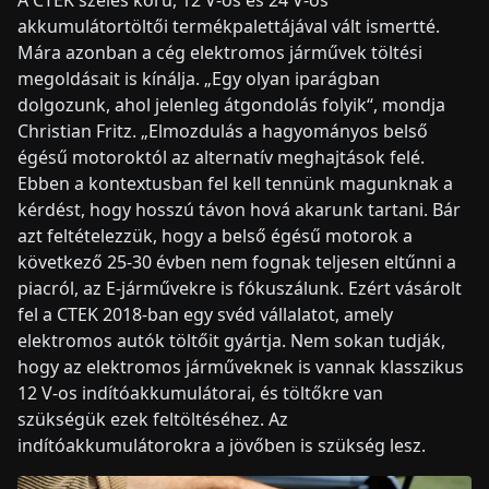
akkumulátortöltői termékpalettájával vált ismertté.
Mára azonban a cég elektromos járművek töltési
megoldásait is kínálja. „Egy olyan iparágban
dolgozunk, ahol jelenleg átgondolás folyik“, mondja
Christian Fritz. „Elmozdulás a hagyományos belső
égésű motoroktól az alternatív meghajtások felé.
Ebben a kontextusban fel kell tennünk magunknak a
kérdést, hogy hosszú távon hová akarunk tartani. Bár
azt feltételezzük, hogy a belső égésű motorok a
következő 25-30 évben nem fognak teljesen eltűnni a
piacról, az E-járművekre is fókuszálunk. Ezért vásárolt
fel a CTEK 2018-ban egy svéd vállalatot, amely
elektromos autók töltőit gyártja. Nem sokan tudják,
hogy az elektromos járműveknek is vannak klasszikus
12 V-os indítóakkumulátorai, és töltőkre van
szükségük ezek feltöltéséhez. Az
indítóakkumulátorokra a jövőben is szükség lesz.