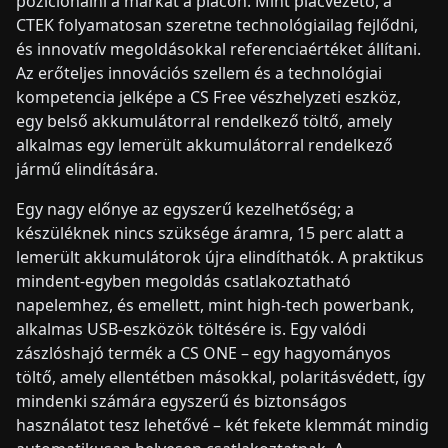
pozícionálni a márkát a piacon. Mint piacvezető, a
CTEK folyamatosan szeretne technológiailag fejlődni,
és innovatív megoldásokkal referenciaértéket állítani.
Az erőteljes innovációs szellem és a technológiai
kompetencia jelképe a CS Free vészhelyzeti eszköz,
egy belső akkumulátorral rendelkező töltő, amely
alkalmas egy lemerült akkumulátorral rendelkező
jármű elindítására.
Egy nagy előnye az egyszerű kezelhetőség; a
készüléknek nincs szüksége áramra, 15 perc alatt a
lemerült akkumulátorok újra elindíthatók. A praktikus
mindent-egyben megoldás csatlakoztatható
napelemhez, és emellett, mint high-tech powerbank,
alkalmas USB-eszközök töltésére is. Egy valódi
zászlóshajó termék a CS ONE – egy hagyományos
töltő, amely ellentétben másokkal, polaritásvédett, így
mindenki számára egyszerű és biztonságos
használatot tesz lehetővé – két fekete klemmát mindig