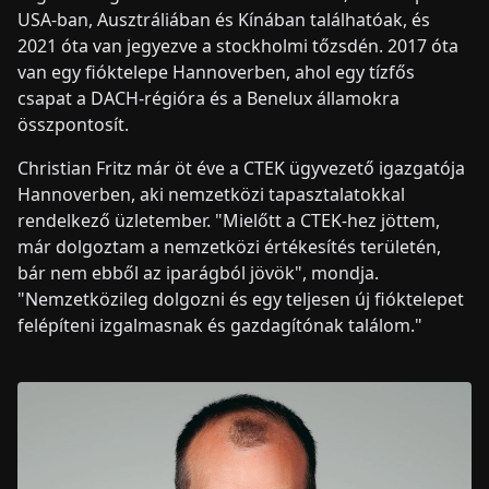
USA-ban, Ausztráliában és Kínában találhatóak, és
2021 óta van jegyezve a stockholmi tőzsdén. 2017 óta
van egy fióktelepe Hannoverben, ahol egy tízfős
csapat a DACH-régióra és a Benelux államokra
összpontosít.
Christian Fritz már öt éve a CTEK ügyvezető igazgatója
Hannoverben, aki nemzetközi tapasztalatokkal
rendelkező üzletember. "Mielőtt a CTEK-hez jöttem,
már dolgoztam a nemzetközi értékesítés területén,
bár nem ebből az iparágból jövök", mondja.
"Nemzetközileg dolgozni és egy teljesen új fióktelepet
felépíteni izgalmasnak és gazdagítónak találom."