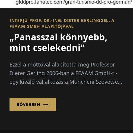
INTERJÚ PROF. DR.-ING. DIETER GERLINGGEL, A
FEAAM GMBH ALAPÍTÓJÁVAL
„Panasszal könnyebb,
mint cselekedni“
Ezzel a mottóval alapította meg Professor
Dieter Gerling 2006-ban a FEAAM GmbH-t -
egy kiváló vállalkozás a Müncheni Szövetségi
Védelmi Egyetemről. Majdnem két évtized...
BŐVEBBEN