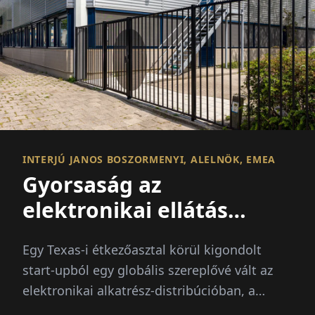
INTERJÚ JANOS BOSZORMENYI, ALELNÖK, EMEA
Gyorsaság az
elektronikai ellátás
középpontjában
Egy Texas-i étkezőasztal körül kigondolt
start-upból egy globális szereplővé vált az
elektronikai alkatrész-distribúcióban, a
Houston-i központú Smith...