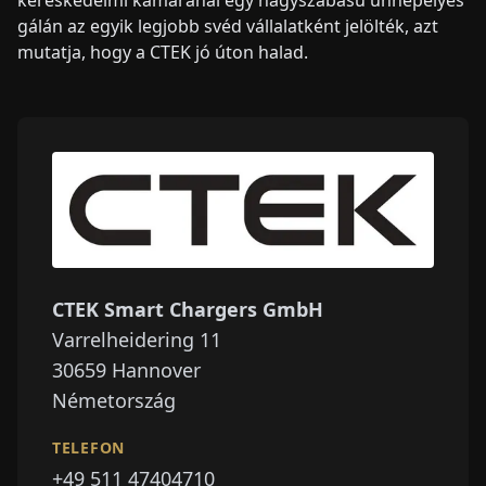
kereskedelmi kamaránál egy nagyszabású ünnepélyes
gálán az egyik legjobb svéd vállalatként jelölték, azt
mutatja, hogy a CTEK jó úton halad.
CTEK Smart Chargers GmbH
Varrelheidering 11
30659
Hannover
Németország
TELEFON
+49 511 47404710