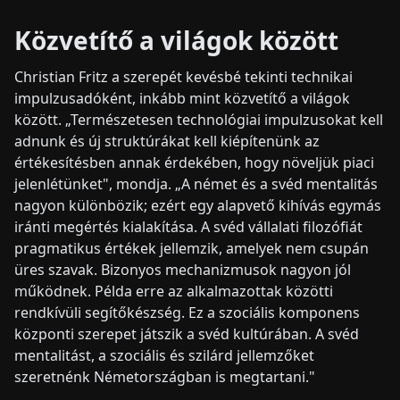
Közvetítő a világok között
Christian Fritz a szerepét kevésbé tekinti technikai
impulzusadóként, inkább mint közvetítő a világok
között. „Természetesen technológiai impulzusokat kell
adnunk és új struktúrákat kell kiépítenünk az
értékesítésben annak érdekében, hogy növeljük piaci
jelenlétünket", mondja. „A német és a svéd mentalitás
nagyon különbözik; ezért egy alapvető kihívás egymás
iránti megértés kialakítása. A svéd vállalati filozófiát
pragmatikus értékek jellemzik, amelyek nem csupán
üres szavak. Bizonyos mechanizmusok nagyon jól
működnek. Példa erre az alkalmazottak közötti
rendkívüli segítőkészség. Ez a szociális komponens
központi szerepet játszik a svéd kultúrában. A svéd
mentalitást, a szociális és szilárd jellemzőket
szeretnénk Németországban is megtartani."