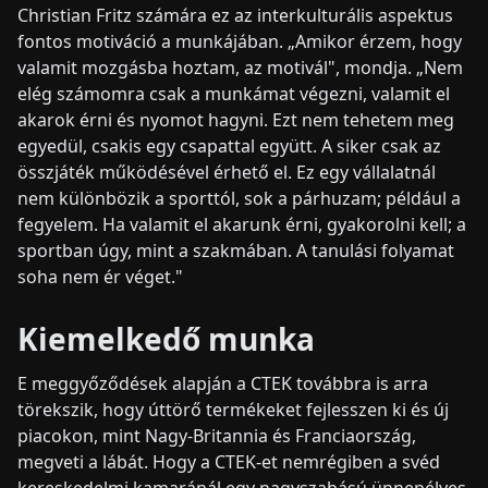
Christian Fritz számára ez az interkulturális aspektus
fontos motiváció a munkájában. „Amikor érzem, hogy
valamit mozgásba hoztam, az motivál", mondja. „Nem
elég számomra csak a munkámat végezni, valamit el
akarok érni és nyomot hagyni. Ezt nem tehetem meg
egyedül, csakis egy csapattal együtt. A siker csak az
összjáték működésével érhető el. Ez egy vállalatnál
nem különbözik a sporttól, sok a párhuzam; például a
fegyelem. Ha valamit el akarunk érni, gyakorolni kell; a
sportban úgy, mint a szakmában. A tanulási folyamat
soha nem ér véget."
Kiemelkedő munka
E meggyőződések alapján a CTEK továbbra is arra
törekszik, hogy úttörő termékeket fejlesszen ki és új
piacokon, mint Nagy-Britannia és Franciaország,
megveti a lábát. Hogy a CTEK-et nemrégiben a svéd