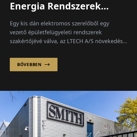
Energia Rendszerek
Vezetőjéig
Egy kis dán elektromos szerelőből egy
vezető épületfelügyeleti rendszerek
szakértőjévé válva, az LTECH A/S növekedése
a folyamatosan növekvő...
BŐVEBBEN