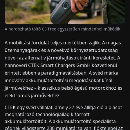
HÍREK
A hordozható töltő CS Free egyszerűen mindenhol működik
RÓLUNK
A mobilitási fordulat teljes mértékben zajlik. A magas
üzemanyagárak és a növekvő környezettudatosság
EN
DE
FR
ES
IT
NL
PL
HU
növeli az alternatív járműhajtások iránti keresletet. A
hannoveri CTEK Smart Chargers GmbH közvetlenül
KAPCSOLAT
érintett ebben a paradigmaváltásban. A svéd márka
innovatív akkumulátortöltési megoldásokat kínál
járművekhez – klasszikus belső égésű motorokhoz és
elektromos járművekhez.
CTEK egy svéd vállalat, amely 27 éve állítja elő a piacot
meghatározó technológiailag kiforrott
akkumulátortöltőit. A akkumulátortöltő specialista
cégnek világszerte 230 munkatársa van, fióktelepei az