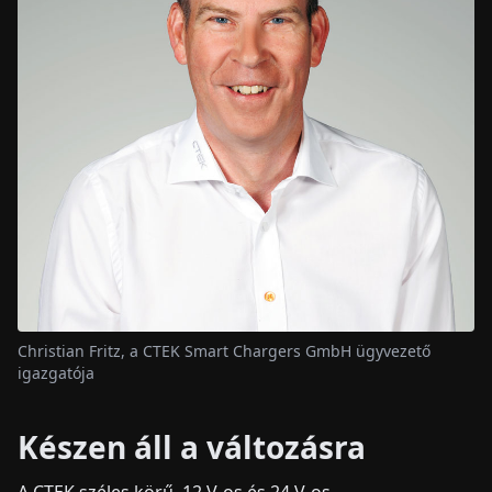
Christian Fritz, a CTEK Smart Chargers GmbH ügyvezető
igazgatója
Készen áll a változásra
A CTEK széles körű, 12 V-os és 24 V-os