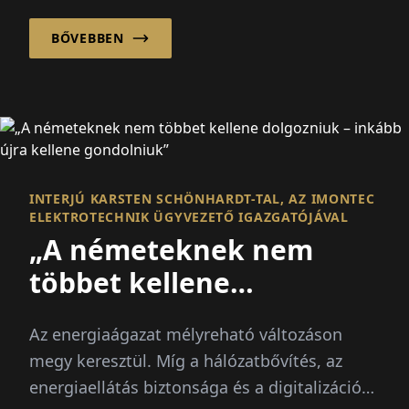
BŐVEBBEN
INTERJÚ KARSTEN SCHÖNHARDT-TAL, AZ IMONTEC
ELEKTROTECHNIK ÜGYVEZETŐ IGAZGATÓJÁVAL
„A németeknek nem
többet kellene
dolgozniuk – inkább újra
Az energiaágazat mélyreható változáson
kellene gondolniuk”
megy keresztül. Míg a hálózatbővítés, az
energiaellátás biztonsága és a digitalizáció