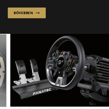
uralja a nyilvános vitákat...
BŐVEBBEN