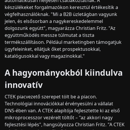
automatikusan helyesen csatlakoztatnak. A
készülékeket forgalmazókon keresztül értékesítik a
végfelhasználóknak. "Mi a B2B üzletágban vagyunk
jelen, és elsősorban a nagykereskedelemmel
dolgozunk együtt", magyarázza Christian Fritz. "Az
együttműködés messze túlmutat a tiszta
termékszállításon. Például marketingben támogatjuk
ügyfeleinket, ellátjuk őket prospektusokkal,
katalógusokkal vagy magazinokkal."
A hagyományokból kiindulva
innovatív
CTEK piacvezető szerepet tölt be a piacon.
Technológiai innovációkkal érvényesülni a vállalat
DNS-ében van. A CTEK alapítója fejlesztette ki az első
mikroprocesszor vezérelt töltőt – "az akkori nagy
fejlesztési lépés", hangsúlyozza Christian Fritz. "A CTEK