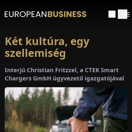
Két kultúra, egy
EZDŐLAP
szellemiség
NTERJÚK
Interjú Christian Fritzzel, a CTEK Smart
EKINTÉSEK
Chargers GmbH ügyvezető igazgatójával
AKCIÓK
E-
PAPÍR
ÁSÁROK