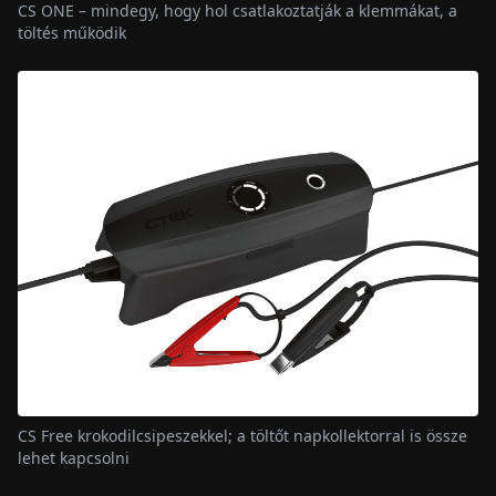
CS ONE – mindegy, hogy hol csatlakoztatják a klemmákat, a
töltés működik
CS Free krokodilcsipeszekkel; a töltőt napkollektorral is össze
lehet kapcsolni