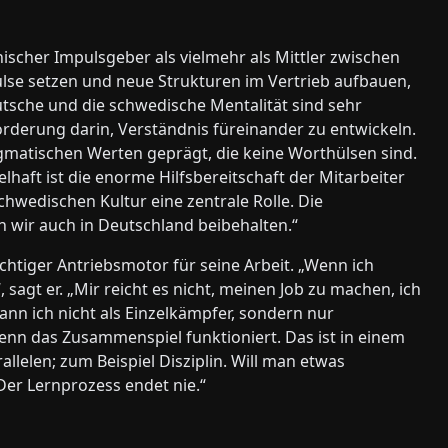
chnischer Impulsgeber als vielmehr als Mittler zwischen
lse setzen und neue Strukturen im Vertrieb aufbauen,
tsche und die schwedische Mentalität sind sehr
orderung darin, Verständnis füreinander zu entwickeln.
matischen Werten geprägt, die keine Worthülsen sind.
haft ist die enorme Hilfsbereitschaft der Mitarbeiter
chwedischen Kultur eine zentrale Rolle. Die
n wir auch in Deutschland beibehalten.“
 wichtiger Antriebsmotor für seine Arbeit. „Wenn ich
sagt er. „Mir reicht es nicht, meinen Job zu machen, ich
nn ich nicht als Einzelkämpfer, sondern nur
wenn das Zusammenspiel funktioniert. Das ist in einem
allelen; zum Beispiel Disziplin. Will man etwas
Der Lernprozess endet nie.“