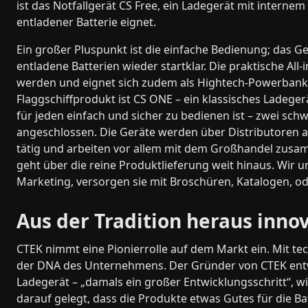
ist das Notfallgerät CS Free, ein Ladegerät mit interne
entladener Batterie eignet.
Ein großer Pluspunkt ist die einfache Bedienung; das G
entladene Batterien wieder startklar. Die praktische A
werden und eignet sich zudem als Hightech-Powerbank
Flaggschiffprodukt ist CS ONE – ein klassisches Ladege
für jeden einfach und sicher zu bedienen ist – zwei s
angeschlossen. Die Geräte werden über Distributoren a
tätig und arbeiten vor allem mit dem Großhandel zusam
geht über die reine Produktlieferung weit hinaus. Wir 
Marketing, versorgen sie mit Broschüren, Katalogen, o
Aus der Tradition heraus inno
CTEK nimmt eine Pionierrolle auf dem Markt ein. Mit tec
der DNA des Unternehmens. Der Gründer von CTEK entw
Ladegerät – „damals ein großer Entwicklungsschritt“, wi
darauf gelegt, dass die Produkte etwas Gutes für die Bat