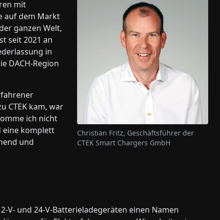
ren mit
te auf dem Markt
 der ganzen Welt,
t seit 2021 an
ederlassung in
die DACH-Region
erfahrener
 zu CTEK kam, war
 komme ich nicht
d eine komplett
Christian Fritz, Geschäftsführer der
nnend und
CTEK Smart Chargers GmbH
12-V- und 24-V-Batterieladegeräten einen Namen